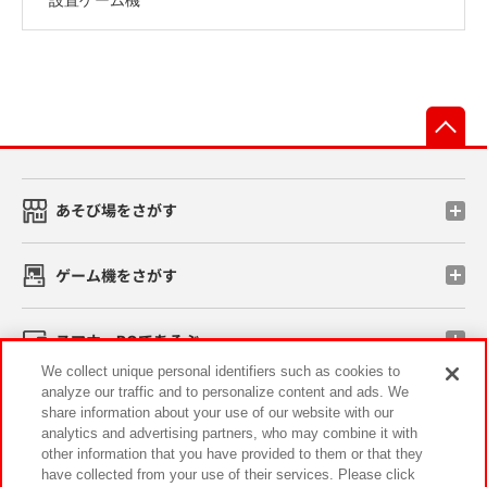
先
あそび場をさがす
ゲーム機をさがす
スマホ・PCであそぶ
We collect unique personal identifiers such as cookies to
analyze our traffic and to personalize content and ads. We
イベント・キャンペーン
share information about your use of our website with our
analytics and advertising partners, who may combine it with
other information that you have provided to them or that they
have collected from your use of their services. Please click