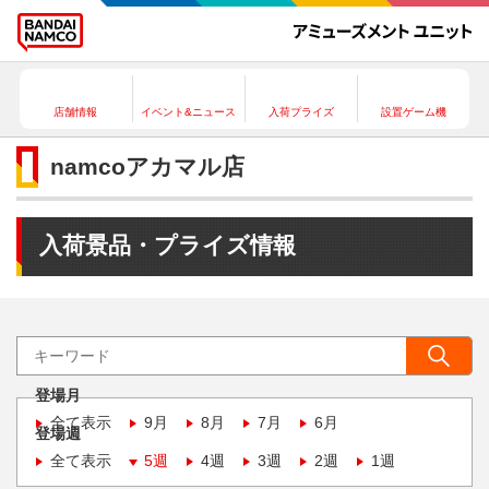
店舗情報
イベント&ニュース
入荷プライズ
設置ゲーム機
namcoアカマル店
入荷景品・プライズ情報
登場月
全て表示
9月
8月
7月
6月
登場週
全て表示
5週
4週
3週
2週
1週