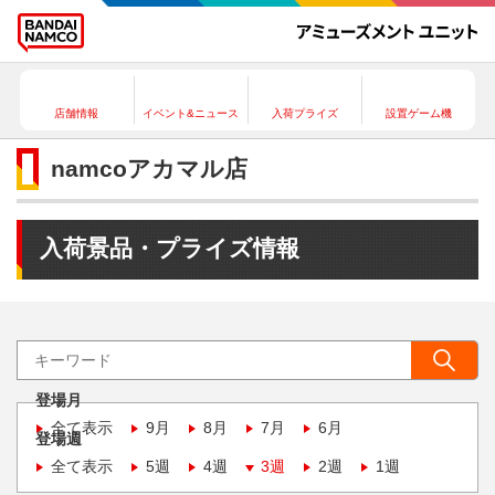
店舗情報
イベント&ニュース
入荷プライズ
設置ゲーム機
namcoアカマル店
入荷景品・プライズ情報
登場月
全て表示
9月
8月
7月
6月
登場週
全て表示
5週
4週
3週
2週
1週