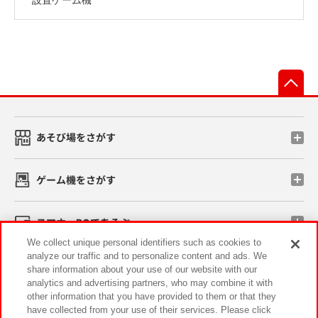
先
あそび場をさがす
ゲーム機をさがす
スマホ・PCであそぶ
We collect unique personal identifiers such as cookies to
analyze our traffic and to personalize content and ads. We
イベント・キャンペーン
share information about your use of our website with our
analytics and advertising partners, who may combine it with
other information that you have provided to them or that they
have collected from your use of their services. Please click