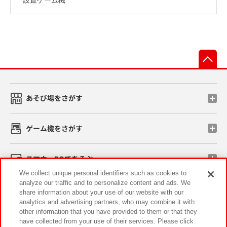
先
あそび場をさがす
ゲーム機をさがす
スマホ・PCであそぶ
We collect unique personal identifiers such as cookies to
analyze our traffic and to personalize content and ads. We
イベント・キャンペーン
share information about your use of our website with our
analytics and advertising partners, who may combine it with
other information that you have provided to them or that they
have collected from your use of their services. Please click