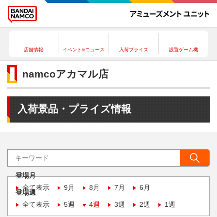
店舗情報
イベント&ニュース
入荷プライズ
設置ゲーム機
namcoアカマル店
入荷景品・プライズ情報
登場月
全て表示
9月
8月
7月
6月
登場週
全て表示
5週
4週
3週
2週
1週