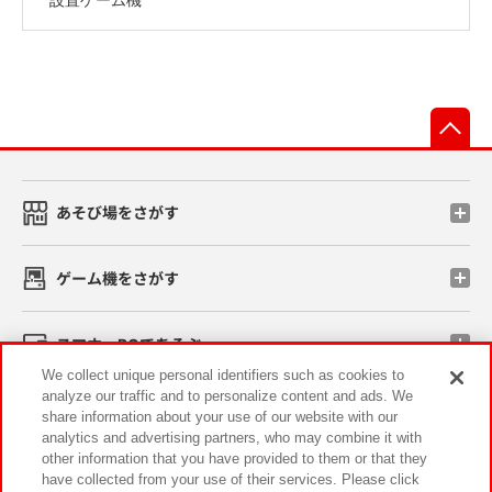
先
あそび場をさがす
ゲーム機をさがす
スマホ・PCであそぶ
We collect unique personal identifiers such as cookies to
analyze our traffic and to personalize content and ads. We
イベント・キャンペーン
share information about your use of our website with our
analytics and advertising partners, who may combine it with
other information that you have provided to them or that they
have collected from your use of their services. Please click