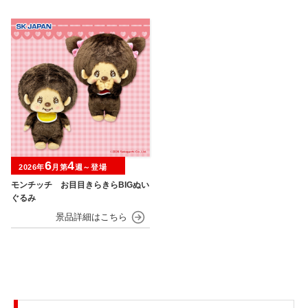
6
4
2026年
月第
週～登場
モンチッチ お目目きらきらBIGぬい
ぐるみ