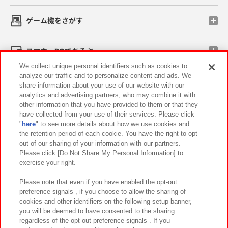
ゲーム機をさがす
スマホ・PCであそぶ
We collect unique personal identifiers such as cookies to
analyze our traffic and to personalize content and ads. We
イベント・キャンペーン
share information about your use of our website with our
analytics and advertising partners, who may combine it with
other information that you have provided to them or that they
have collected from your use of their services. Please click
"
here
" to see more details about how we use cookies and
関連会社
サステナビリティ
サイトポリシー
the retention period of each cookie. You have the right to opt
out of our sharing of your information with our partners.
プライバシーポリシー
ウェブアクセシビリティ方針と検証結果
Please click [Do Not Share My Personal Information] to
exercise your right.
お取引先さまとともに
食品のご提供について
カスタマーハラスメント対応方針
よくあるご質問・お問い合わせ
Please note that even if you have enabled the opt-out
preference signals , if you choose to allow the sharing of
cookies and other identifiers on the following setup banner,
you will be deemed to have consented to the sharing
regardless of the opt-out preference signals . If you