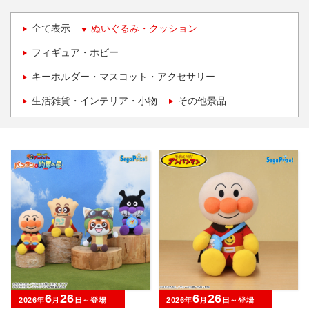
全て表示
ぬいぐるみ・クッション
フィギュア・ホビー
キーホルダー・マスコット・アクセサリー
生活雑貨・インテリア・小物
その他景品
6
26
6
26
2026年
月
日～登場
2026年
月
日～登場