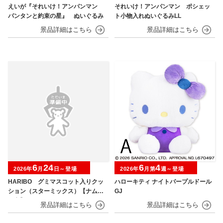
えいが『それいけ！アンパンマン
それいけ！アンパンマン ポシェッ
パンタンと約束の星』 ぬいぐるみ
ト小物入れぬいぐるみLL
6
24
6
4
2026年
月
日～登場
2026年
月第
週～登場
HARIBO グミマスコット入りクッ
ハローキティ ナイトパープルドール
ション（スターミックス）【ナムコ
GJ
限定】