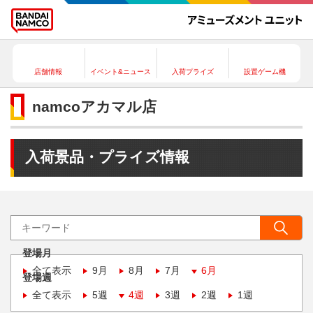
店舗情報
イベント&ニュース
入荷プライズ
設置ゲーム機
namcoアカマル店
入荷景品・プライズ情報
登場月
全て表示
9月
8月
7月
6月
登場週
全て表示
5週
4週
3週
2週
1週