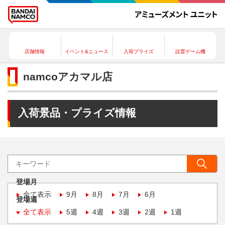
店舗情報
イベント&ニュース
入荷プライズ
設置ゲーム機
namcoアカマル店
入荷景品・プライズ情報
登場月
全て表示
9月
8月
7月
6月
登場週
全て表示
5週
4週
3週
2週
1週