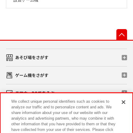
先
あそび場をさがす
ゲーム機をさがす
スマホ・PCであそぶ
We collect unique personal identifiers such as cookies to
analyze our traffic and to personalize content and ads. We
イベント・キャンペーン
share information about your use of our website with our
analytics and advertising partners, who may combine it with
other information that you have provided to them or that they
have collected from your use of their services. Please click