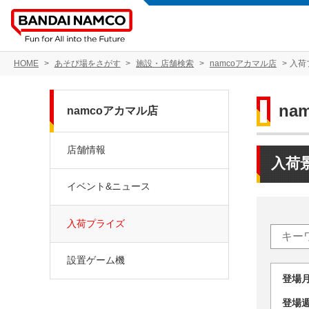
HOME
あそび場をさがす
施設・店舗検索
namcoアカマル店
入荷
na
namcoアカマル店
店舗情報
入荷
イベント&ニュース
入荷プライズ
設置ゲーム機
登場
登場