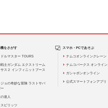
ム機をさがす
スマホ・PCであそぶ
ドルマスター TOURS
ナムコオンラインクレーン
動戦士ガンダム エクストリーム
ナムコパークス オンライ
ーサス２ インフィニットブース
ガシャポンオンライン
公式スマートフォンアプリ
ョジョの奇妙な冒険 ラストサバ
バー
鼓の達人
りスピリッツ