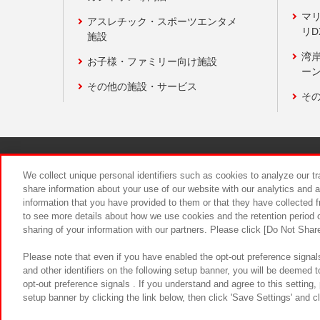
マ
アスレチック・スポーツエンタメ
リD
施設
湾
お子様・ファミリー向け施設
ーン
その他の施設・サービス
そ
関連会社
サステナビリティ
We collect unique personal identifiers such as cookies to analyze our t
share information about your use of our website with our analytics and 
information that you have provided to them or that they have collected f
食品のご提
to see more details about how we use cookies and the retention period o
sharing of your information with our partners. Please click [Do Not Shar
Please note that even if you have enabled the opt-out preference signals
and other identifiers on the following setup banner, you will be deemed 
opt-out preference signals . If you understand and agree to this setting
setup banner by clicking the link below, then click 'Save Settings' and c
©Bandai Namco Amusement Inc.
©Ba