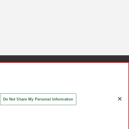
針と検証結果
お取引先さまとともに
お問い合わせ
Do Not Share My Personal Information
ASHIKI Co., Ltd. All Rights Reserved.