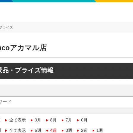
プライズ
mcoアカマル店
景品・プライズ情報
月
全て表示
9月
8月
7月
6月
週
全て表示
5週
4週
3週
2週
1週