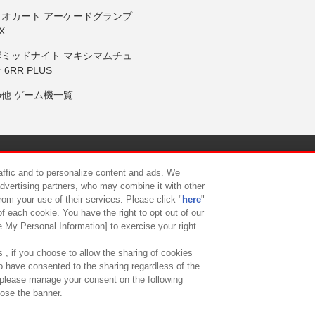
リオカート アーケードグランプ
X
岸ミッドナイト マキシマムチュ
 6RR PLUS
の他 ゲーム機一覧
サイトポリシー
プライバシーポリシー
ウェブアクセシビリティ方
raffic and to personalize content and ads. We
advertising partners, who may combine it with other
rom your use of their services. Please click "
here
"
供について
カスタマーハラスメント対応方針
よくあるご質問・
f each cookie. You have the right to opt out of our
e My Personal Information] to exercise your right.
 , if you choose to allow the sharing of cookies
to have consented to the sharing regardless of the
, please manage your consent on the following
lose the banner.
ndai Namco Amusement Lab Inc.
©Bandai Namco Experience Inc.
©HANAY