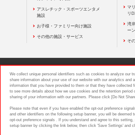
マ
アスレチック・スポーツエンタメ
リD
施設
湾
お子様・ファミリー向け施設
ーン
その他の施設・サービス
そ
関連会社
サステナビリティ
We collect unique personal identifiers such as cookies to analyze our t
share information about your use of our website with our analytics and 
information that you have provided to them or that they have collected f
食品のご提
to see more details about how we use cookies and the retention period o
sharing of your information with our partners. Please click [Do Not Shar
Please note that even if you have enabled the opt-out preference signals
and other identifiers on the following setup banner, you will be deemed 
opt-out preference signals . If you understand and agree to this setting
setup banner by clicking the link below, then click 'Save Settings' and c
©Bandai Namco Amusement Inc.
©Ba