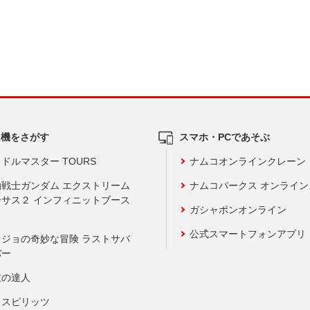
ム機をさがす
スマホ・PCであそぶ
ドルマスター TOURS
ナムコオンラインクレーン
動戦士ガンダム エクストリーム
ナムコパークス オンライ
ーサス２ インフィニットブース
ガシャポンオンライン
公式スマートフォンアプリ
ョジョの奇妙な冒険 ラストサバ
バー
鼓の達人
りスピリッツ