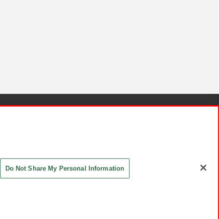
針と検証結果
お取引先さまとともに
お問い合わせ
Do Not Share My Personal Information
ASHIKI Co., Ltd. All Rights Reserved.