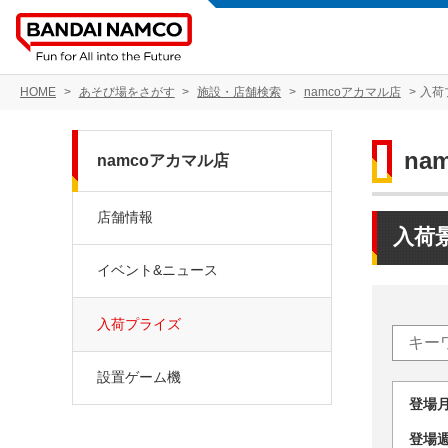
HOME
あそび場をさがす
施設・店舗検索
namcoアカマル店
入荷
na
namcoアカマル店
店舗情報
入荷
イベント&ニュース
入荷プライズ
設置ゲーム機
登場
登場