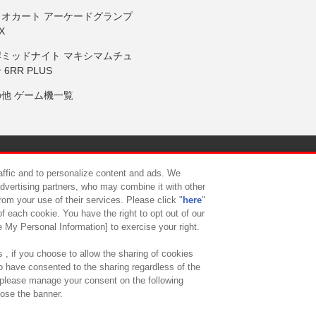
リオカート アーケードグランプ
X
岸ミッドナイト マキシマムチュ
 6RR PLUS
の他 ゲーム機一覧
サイトポリシー
プライバシーポリシー
ウェブアクセシビリティ方
raffic and to personalize content and ads. We
advertising partners, who may combine it with other
rom your use of their services. Please click "
here
"
供について
カスタマーハラスメント対応方針
よくあるご質問・
f each cookie. You have the right to opt out of our
e My Personal Information] to exercise your right.
 , if you choose to allow the sharing of cookies
to have consented to the sharing regardless of the
, please manage your consent on the following
lose the banner.
ndai Namco Amusement Lab Inc.
©Bandai Namco Experience Inc.
©HANAY