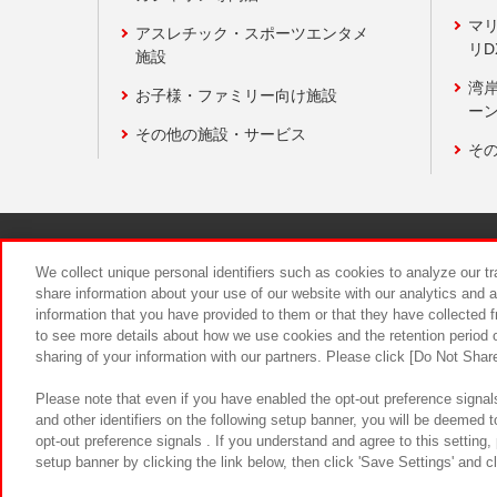
マ
アスレチック・スポーツエンタメ
リD
施設
湾
お子様・ファミリー向け施設
ーン
その他の施設・サービス
そ
関連会社
サステナビリティ
We collect unique personal identifiers such as cookies to analyze our t
share information about your use of our website with our analytics and 
information that you have provided to them or that they have collected f
食品のご提
to see more details about how we use cookies and the retention period o
sharing of your information with our partners. Please click [Do Not Shar
Please note that even if you have enabled the opt-out preference signals
and other identifiers on the following setup banner, you will be deemed 
opt-out preference signals . If you understand and agree to this setting
setup banner by clicking the link below, then click 'Save Settings' and c
©Bandai Namco Amusement Inc.
©Ba