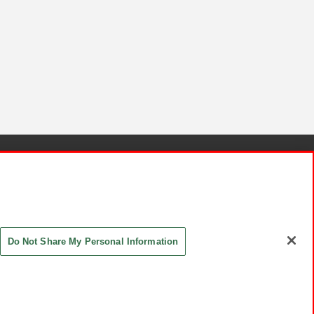
針と検証結果
お取引先さまとともに
お問い合わせ
Do Not Share My Personal Information
ASHIKI Co., Ltd. All Rights Reserved.