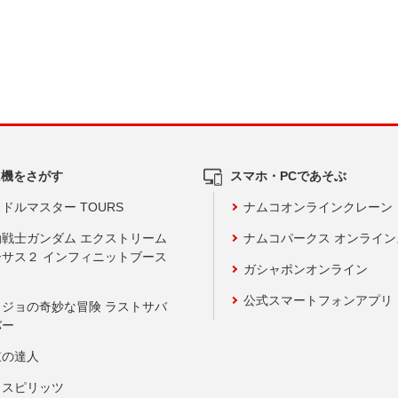
ム機をさがす
スマホ・PCであそぶ
ドルマスター TOURS
ナムコオンラインクレーン
動戦士ガンダム エクストリーム
ナムコパークス オンライ
ーサス２ インフィニットブース
ガシャポンオンライン
公式スマートフォンアプリ
ョジョの奇妙な冒険 ラストサバ
バー
鼓の達人
りスピリッツ