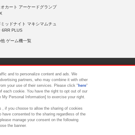
リオカート アーケードグランプ
X
岸ミッドナイト マキシマムチュ
 6RR PLUS
の他 ゲーム機一覧
サイトポリシー
プライバシーポリシー
ウェブアクセシビリティ方
raffic and to personalize content and ads. We
advertising partners, who may combine it with other
rom your use of their services. Please click "
here
"
供について
カスタマーハラスメント対応方針
よくあるご質問・
f each cookie. You have the right to opt out of our
e My Personal Information] to exercise your right.
 , if you choose to allow the sharing of cookies
to have consented to the sharing regardless of the
, please manage your consent on the following
lose the banner.
ndai Namco Amusement Lab Inc.
©Bandai Namco Experience Inc.
©HANAY