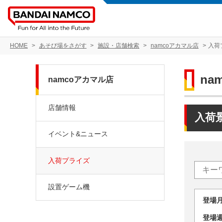
HOME
あそび場をさがす
施設・店舗検索
namcoアカマル店
入荷
na
namcoアカマル店
店舗情報
入荷
イベント&ニュース
入荷プライズ
設置ゲーム機
登場
登場