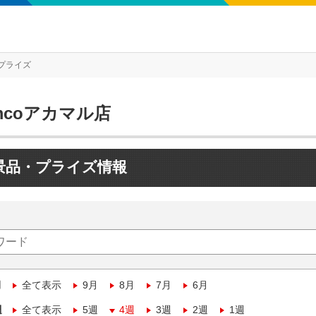
プライズ
mcoアカマル店
景品・プライズ情報
月
全て表示
9月
8月
7月
6月
週
全て表示
5週
4週
3週
2週
1週