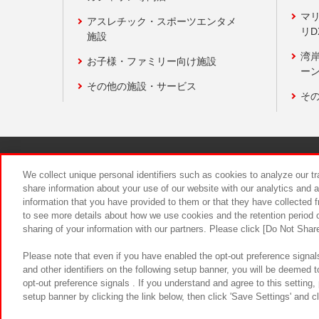
マ
アスレチック・スポーツエンタメ
リD
施設
湾
お子様・ファミリー向け施設
ーン
その他の施設・サービス
そ
関連会社
サステナビリティ
We collect unique personal identifiers such as cookies to analyze our t
share information about your use of our website with our analytics and 
information that you have provided to them or that they have collected f
食品のご提
to see more details about how we use cookies and the retention period o
sharing of your information with our partners. Please click [Do Not Shar
Please note that even if you have enabled the opt-out preference signals
and other identifiers on the following setup banner, you will be deemed 
opt-out preference signals . If you understand and agree to this setting
setup banner by clicking the link below, then click 'Save Settings' and c
©Bandai Namco Amusement Inc.
©Ba