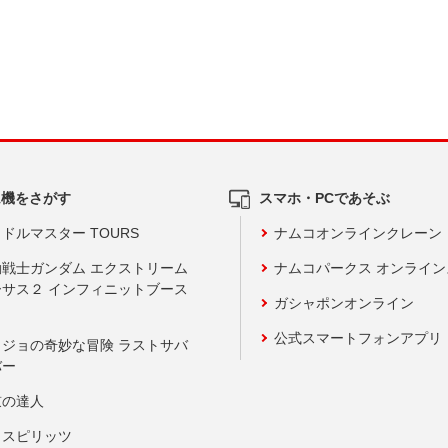
ム機をさがす
スマホ・PCであそぶ
ドルマスター TOURS
ナムコオンラインクレーン
動戦士ガンダム エクストリーム
ナムコパークス オンライ
ーサス２ インフィニットブース
ガシャポンオンライン
公式スマートフォンアプリ
ョジョの奇妙な冒険 ラストサバ
バー
鼓の達人
りスピリッツ