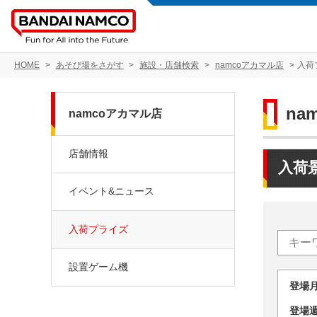
HOME
あそび場をさがす
施設・店舗検索
namcoアカマル店
入荷
na
namcoアカマル店
店舗情報
入荷
イベント&ニュース
入荷プライズ
設置ゲーム機
登場
登場