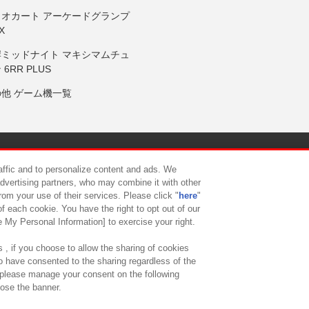
リオカート アーケードグランプ
X
岸ミッドナイト マキシマムチュ
 6RR PLUS
の他 ゲーム機一覧
サイトポリシー
プライバシーポリシー
ウェブアクセシビリティ方
raffic and to personalize content and ads. We
advertising partners, who may combine it with other
rom your use of their services. Please click "
here
"
供について
カスタマーハラスメント対応方針
よくあるご質問・
f each cookie. You have the right to opt out of our
e My Personal Information] to exercise your right.
 , if you choose to allow the sharing of cookies
to have consented to the sharing regardless of the
, please manage your consent on the following
lose the banner.
ndai Namco Amusement Lab Inc.
©Bandai Namco Experience Inc.
©HANAY