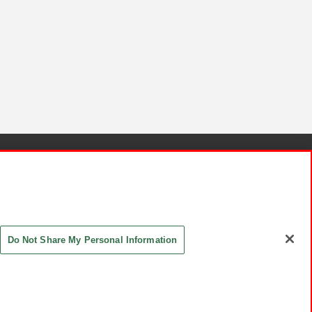
針と検証結果
お取引先さまとともに
お問い合わせ
Do Not Share My Personal Information
ASHIKI Co., Ltd. All Rights Reserved.