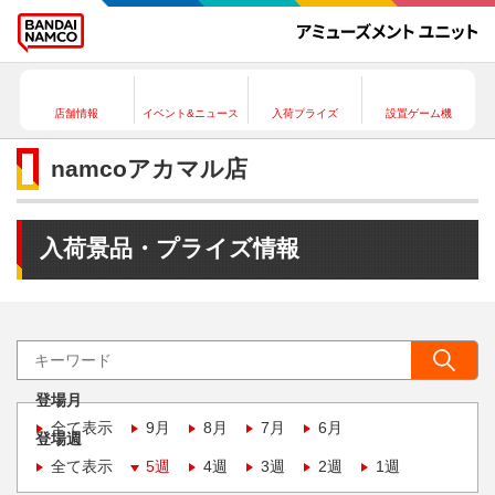
店舗情報
イベント&ニュース
入荷プライズ
設置ゲーム機
namcoアカマル店
入荷景品・プライズ情報
登場月
全て表示
9月
8月
7月
6月
登場週
全て表示
5週
4週
3週
2週
1週