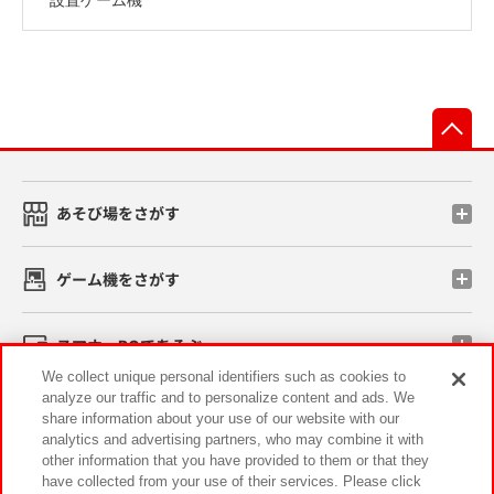
先
あそび場をさがす
ゲーム機をさがす
スマホ・PCであそぶ
We collect unique personal identifiers such as cookies to
analyze our traffic and to personalize content and ads. We
イベント・キャンペーン
share information about your use of our website with our
analytics and advertising partners, who may combine it with
other information that you have provided to them or that they
have collected from your use of their services. Please click