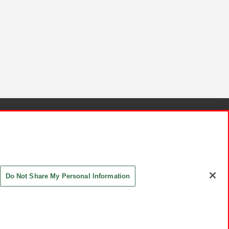
針と検証結果
お取引先さまとともに
お問い合わせ
Do Not Share My Personal Information
ASHIKI Co., Ltd. All Rights Reserved.