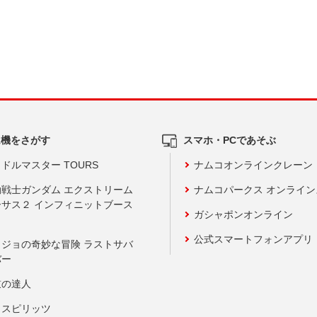
ム機をさがす
スマホ・PCであそぶ
ドルマスター TOURS
ナムコオンラインクレーン
動戦士ガンダム エクストリーム
ナムコパークス オンライ
ーサス２ インフィニットブース
ガシャポンオンライン
公式スマートフォンアプリ
ョジョの奇妙な冒険 ラストサバ
バー
鼓の達人
りスピリッツ