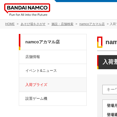
HOME
あそび場をさがす
施設・店舗検索
namcoアカマル店
入荷
na
namcoアカマル店
店舗情報
入荷
イベント&ニュース
入荷プライズ
設置ゲーム機
登場
登場