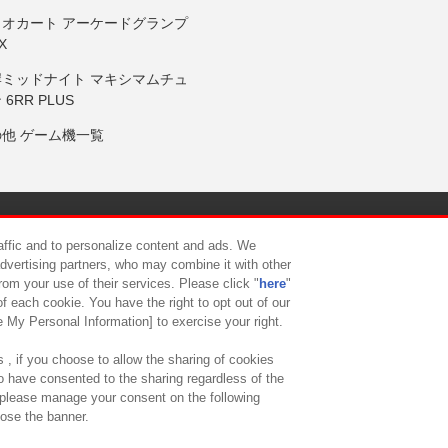
リオカート アーケードグランプ
X
岸ミッドナイト マキシマムチュ
 6RR PLUS
の他 ゲーム機一覧
サイトポリシー
プライバシーポリシー
ウェブアクセシビリティ方
raffic and to personalize content and ads. We
advertising partners, who may combine it with other
rom your use of their services. Please click "
here
"
供について
カスタマーハラスメント対応方針
よくあるご質問・
f each cookie. You have the right to opt out of our
e My Personal Information] to exercise your right.
 , if you choose to allow the sharing of cookies
to have consented to the sharing regardless of the
, please manage your consent on the following
lose the banner.
ndai Namco Amusement Lab Inc.
©Bandai Namco Experience Inc.
©HANAY