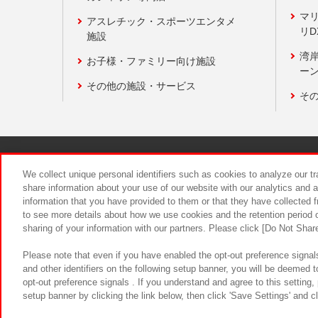
マ
アスレチック・スポーツエンタメ
リD
施設
湾
お子様・ファミリー向け施設
ーン
その他の施設・サービス
そ
関連会社
サステナビリティ
We collect unique personal identifiers such as cookies to analyze our t
share information about your use of our website with our analytics and 
information that you have provided to them or that they have collected f
食品のご提
to see more details about how we use cookies and the retention period o
sharing of your information with our partners. Please click [Do Not Shar
Please note that even if you have enabled the opt-out preference signals
and other identifiers on the following setup banner, you will be deemed 
opt-out preference signals . If you understand and agree to this setting
setup banner by clicking the link below, then click 'Save Settings' and c
©Bandai Namco Amusement Inc.
©Ba