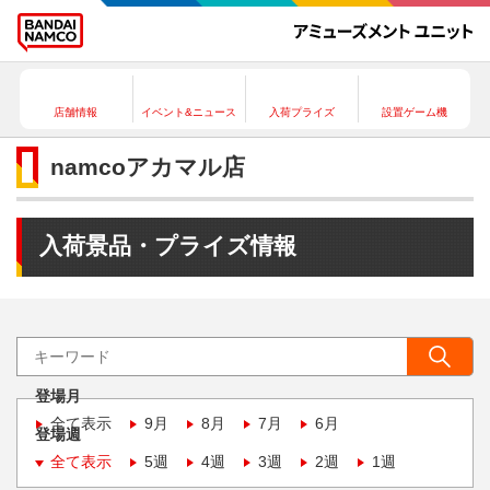
店舗情報
イベント&ニュース
入荷プライズ
設置ゲーム機
namcoアカマル店
入荷景品・プライズ情報
登場月
全て表示
9月
8月
7月
6月
登場週
全て表示
5週
4週
3週
2週
1週