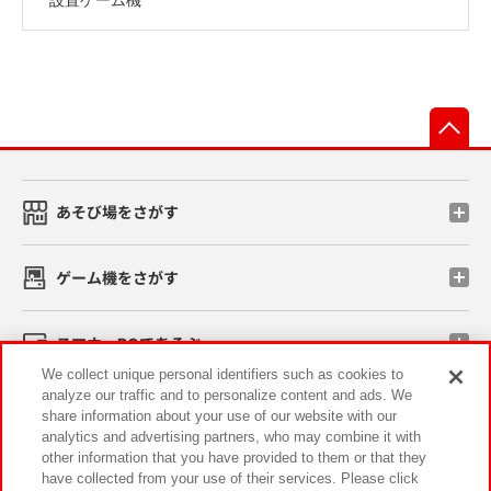
先
あそび場をさがす
ゲーム機をさがす
スマホ・PCであそぶ
We collect unique personal identifiers such as cookies to
analyze our traffic and to personalize content and ads. We
イベント・キャンペーン
share information about your use of our website with our
analytics and advertising partners, who may combine it with
other information that you have provided to them or that they
have collected from your use of their services. Please click