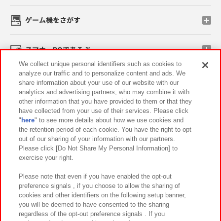
ゲーム機をさがす
スマホ・PCであそぶ
We collect unique personal identifiers such as cookies to
analyze our traffic and to personalize content and ads. We
イベント・キャンペーン
share information about your use of our website with our
analytics and advertising partners, who may combine it with
other information that you have provided to them or that they
have collected from your use of their services. Please click
"
here
" to see more details about how we use cookies and
関連会社
サステナビリティ
サイトポリシー
the retention period of each cookie. You have the right to opt
out of our sharing of your information with our partners.
プライバシーポリシー
ウェブアクセシビリティ方針と検証結果
Please click [Do Not Share My Personal Information] to
exercise your right.
お取引先さまとともに
食品のご提供について
カスタマーハラスメント対応方針
よくあるご質問・お問い合わせ
Please note that even if you have enabled the opt-out
preference signals , if you choose to allow the sharing of
cookies and other identifiers on the following setup banner,
you will be deemed to have consented to the sharing
regardless of the opt-out preference signals . If you