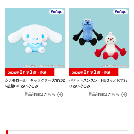
6
3
6
3
2026年
月第
週～登場
2026年
月第
週～登場
シナモロール キャラクター大賞202
パペットスンスン HUGっとおすわ
6超超BIGぬいぐるみ
りぬいぐるみ