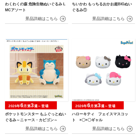
わくわくの森 危険生物ぬいぐるみ L
ちいかわ もっちるおかお超BIGぬい
MCアソート
ぐるみ①
6
3
6
3
2026年
月第
週～登場
2026年
月第
週～登場
ポケットモンスター もふぐっとぬい
ハローキティ フェイスマスコッ
ぐるみ～ニャース・カビゴン～
ト ×〇×〇ギャル