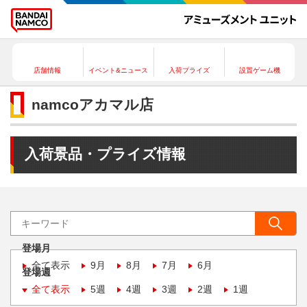
店舗情報
イベント&ニュース
入荷プライズ
設置ゲーム機
namcoアカマル店
入荷景品・プライズ情報
登場月
全て表示
9月
8月
7月
6月
登場週
全て表示
5週
4週
3週
2週
1週