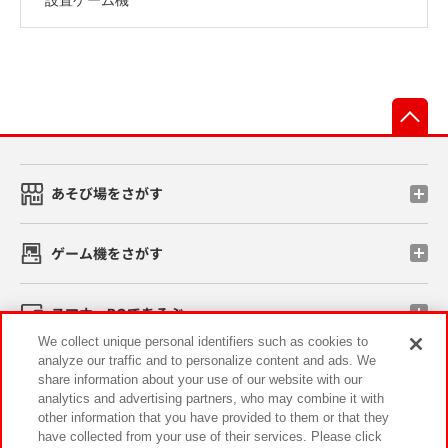
先
あそび場をさがす
ゲーム機をさがす
スマホ・PCであそぶ
We collect unique personal identifiers such as cookies to
analyze our traffic and to personalize content and ads. We
イベント・キャンペーン
share information about your use of our website with our
analytics and advertising partners, who may combine it with
other information that you have provided to them or that they
have collected from your use of their services. Please click