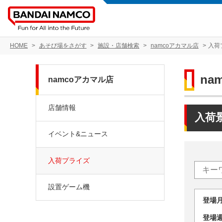
HOME
あそび場をさがす
施設・店舗検索
namcoアカマル店
入荷
na
namcoアカマル店
店舗情報
入荷
イベント&ニュース
入荷プライズ
設置ゲーム機
登場
登場