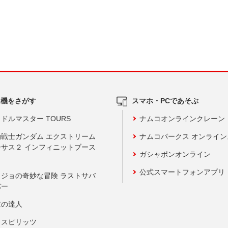
ム機をさがす
スマホ・PCであそぶ
ドルマスター TOURS
ナムコオンラインクレーン
動戦士ガンダム エクストリーム
ナムコパークス オンライ
ーサス２ インフィニットブース
ガシャポンオンライン
公式スマートフォンアプリ
ョジョの奇妙な冒険 ラストサバ
バー
鼓の達人
りスピリッツ