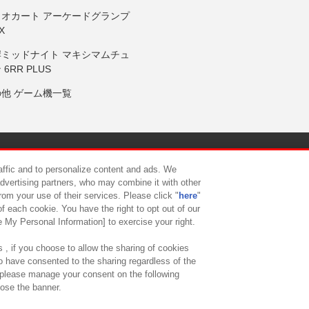
リオカート アーケードグランプ
X
岸ミッドナイト マキシマムチュ
 6RR PLUS
の他 ゲーム機一覧
サイトポリシー
プライバシーポリシー
ウェブアクセシビリティ方
raffic and to personalize content and ads. We
advertising partners, who may combine it with other
rom your use of their services. Please click "
here
"
供について
カスタマーハラスメント対応方針
よくあるご質問・
f each cookie. You have the right to opt out of our
e My Personal Information] to exercise your right.
 , if you choose to allow the sharing of cookies
to have consented to the sharing regardless of the
, please manage your consent on the following
lose the banner.
ndai Namco Amusement Lab Inc.
©Bandai Namco Experience Inc.
©HANAY