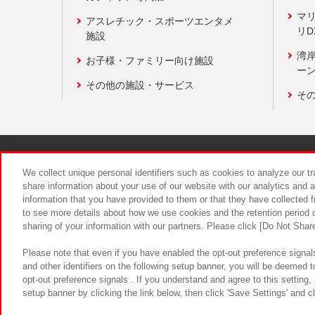
マ
アスレチック・スポーツエンタメ
リD
施設
湾
お子様・ファミリー向け施設
ーン
その他の施設・サービス
そ
関連会社
サステナビリティ
We collect unique personal identifiers such as cookies to analyze our t
share information about your use of our website with our analytics and 
information that you have provided to them or that they have collected f
食品のご提
to see more details about how we use cookies and the retention period o
sharing of your information with our partners. Please click [Do Not Shar
Please note that even if you have enabled the opt-out preference signals
and other identifiers on the following setup banner, you will be deemed 
opt-out preference signals . If you understand and agree to this setting
setup banner by clicking the link below, then click 'Save Settings' and c
©Bandai Namco Amusement Inc.
©Ba