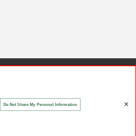
針と検証結果
お取引先さまとともに
お問い合わせ
Do Not Share My Personal Information
ASHIKI Co., Ltd. All Rights Reserved.