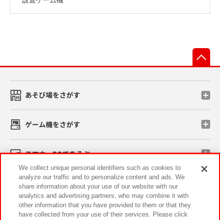
先
あそび場をさがす
ゲーム機をさがす
スマホ・PCであそぶ
We collect unique personal identifiers such as cookies to
analyze our traffic and to personalize content and ads. We
イベント・キャンペーン
share information about your use of our website with our
analytics and advertising partners, who may combine it with
other information that you have provided to them or that they
have collected from your use of their services. Please click