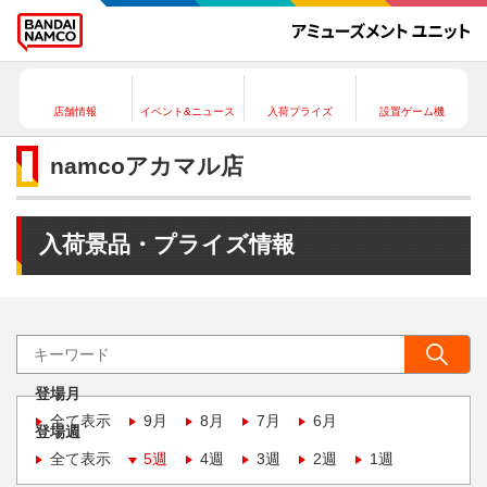
店舗情報
イベント&ニュース
入荷プライズ
設置ゲーム機
namcoアカマル店
入荷景品・プライズ情報
登場月
全て表示
9月
8月
7月
6月
登場週
全て表示
5週
4週
3週
2週
1週