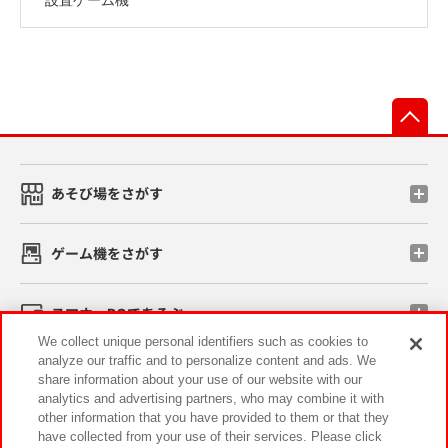
先
あそび場をさがす
ゲーム機をさがす
スマホ・PCであそぶ
We collect unique personal identifiers such as cookies to
analyze our traffic and to personalize content and ads. We
イベント・キャンペーン
share information about your use of our website with our
analytics and advertising partners, who may combine it with
other information that you have provided to them or that they
have collected from your use of their services. Please click