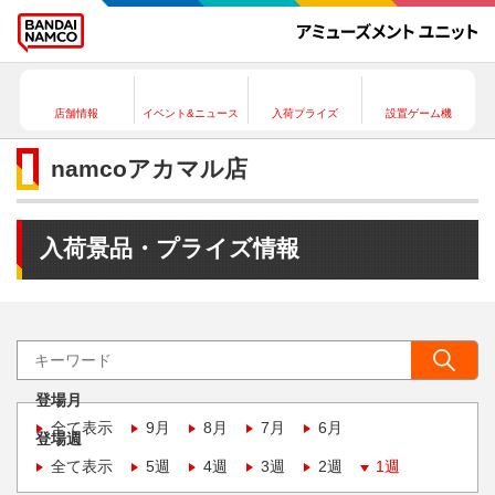
店舗情報
イベント&ニュース
入荷プライズ
設置ゲーム機
namcoアカマル店
入荷景品・プライズ情報
登場月
全て表示
9月
8月
7月
6月
登場週
全て表示
5週
4週
3週
2週
1週