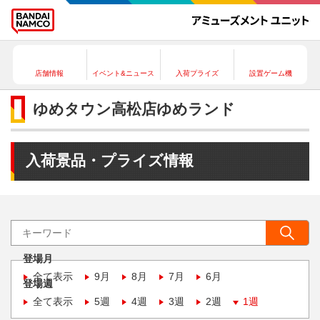
店舗情報
イベント&ニュース
入荷プライズ
設置ゲーム機
ゆめタウン高松店ゆめランド
入荷景品・プライズ情報
登場月
全て表示
9月
8月
7月
6月
登場週
全て表示
5週
4週
3週
2週
1週