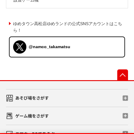
ゆめタウン高松店ゆめランドの公式SNSアカウントはこち
ら！
@namco_takamatsu
先
あそび場をさがす
ゲーム機をさがす
スマホ・PCであそぶ