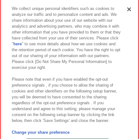
We collect unique personal identifiers such as cookies to
analyze our traffic and to personalize content and ads. We
イベント・キャンペーン
share information about your use of our website with our
analytics and advertising partners, who may combine it with
other information that you have provided to them or that they
have collected from your use of their services. Please click
"
here
" to see more details about how we use cookies and
関連会社
サステナビリティ
サイトポリシー
the retention period of each cookie. You have the right to opt
out of our sharing of your information with our partners.
プライバシーポリシー
ウェブアクセシビリティ方針と検証結果
Please click [Do Not Share My Personal Information] to
exercise your right.
お取引先さまとともに
食品のご提供について
カスタマーハラスメント対応方針
よくあるご質問・お問い合わせ
Please note that even if you have enabled the opt-out
preference signals , if you choose to allow the sharing of
cookies and other identifiers on the following setup banner,
you will be deemed to have consented to the sharing
regardless of the opt-out preference signals . If you
understand and agree to this setting, please manage your
consent on the following setup banner by clicking the link
below, then click 'Save Settings' and close the banner.
©Bandai Namco Amusement Inc.
©Bandai Namco Amusement Lab Inc.
Change your share preference
©Bandai Namco Experience Inc.