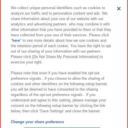
We collect unique personal identifiers such as cookies to
analyze our traffic and to personalize content and ads. We
イベント・キャンペーン
share information about your use of our website with our
analytics and advertising partners, who may combine it with
other information that you have provided to them or that they
have collected from your use of their services. Please click
"
here
" to see more details about how we use cookies and
関連会社
サステナビリティ
サイトポリシー
the retention period of each cookie. You have the right to opt
out of our sharing of your information with our partners.
プライバシーポリシー
ウェブアクセシビリティ方針と検証結果
Please click [Do Not Share My Personal Information] to
exercise your right.
お取引先さまとともに
食品のご提供について
カスタマーハラスメント対応方針
よくあるご質問・お問い合わせ
Please note that even if you have enabled the opt-out
preference signals , if you choose to allow the sharing of
cookies and other identifiers on the following setup banner,
you will be deemed to have consented to the sharing
regardless of the opt-out preference signals . If you
understand and agree to this setting, please manage your
consent on the following setup banner by clicking the link
below, then click 'Save Settings' and close the banner.
©Bandai Namco Amusement Inc.
©Bandai Namco Amusement Lab Inc.
Change your share preference
©Bandai Namco Experience Inc.