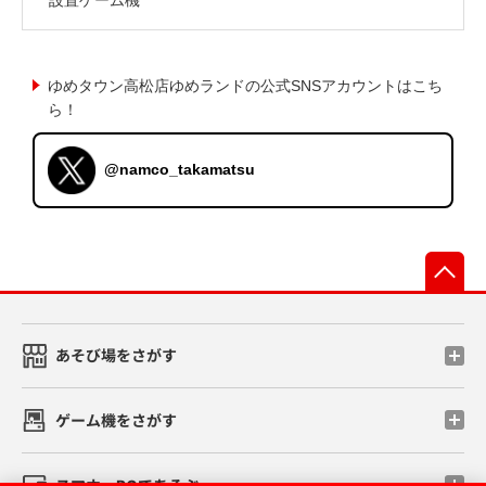
ゆめタウン高松店ゆめランドの公式SNSアカウントはこち
ら！
@namco_takamatsu
先
あそび場をさがす
ゲーム機をさがす
スマホ・PCであそぶ