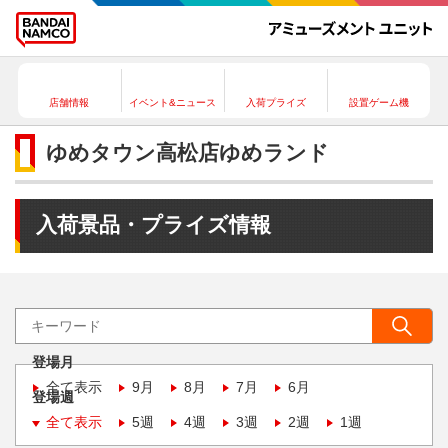
店舗情報
イベント&ニュース
入荷プライズ
設置ゲーム機
ゆめタウン高松店ゆめランド
入荷景品・プライズ情報
登場月
全て表示
9月
8月
7月
6月
登場週
全て表示
5週
4週
3週
2週
1週