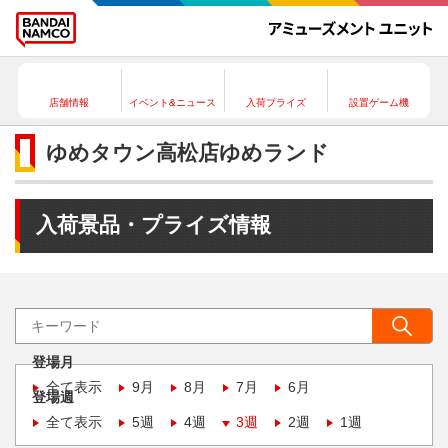
店舗情報
イベント&ニュース
入荷プライズ
設置ゲーム機
ゆめタウン高松店ゆめランド
入荷景品・プライズ情報
登場月
全て表示
9月
8月
7月
6月
登場週
全て表示
5週
4週
3週
2週
1週