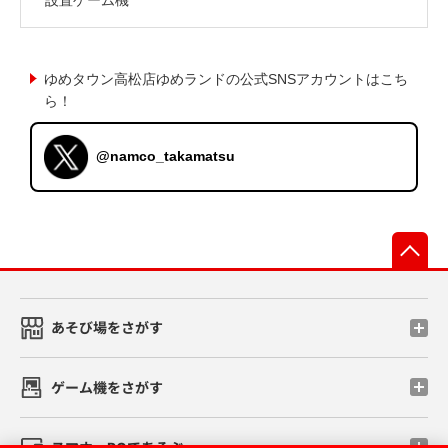
ゆめタウン高松店ゆめランドの公式SNSアカウントはこち
ら！
@namco_takamatsu
先
あそび場をさがす
ゲーム機をさがす
スマホ・PCであそぶ