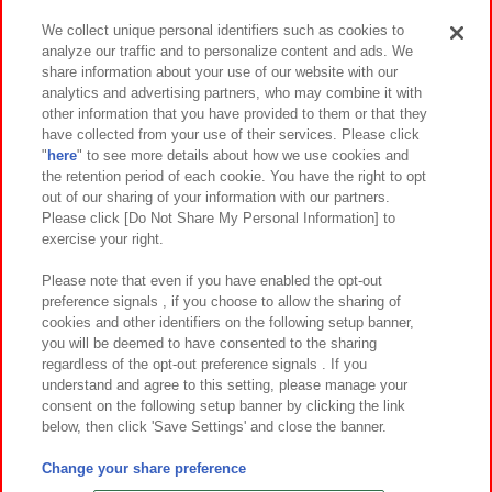
We collect unique personal identifiers such as cookies to
analyze our traffic and to personalize content and ads. We
イベント・キャンペーン
share information about your use of our website with our
analytics and advertising partners, who may combine it with
other information that you have provided to them or that they
have collected from your use of their services. Please click
"
here
" to see more details about how we use cookies and
関連会社
サステナビリティ
サイトポリシー
the retention period of each cookie. You have the right to opt
out of our sharing of your information with our partners.
プライバシーポリシー
ウェブアクセシビリティ方針と検証結果
Please click [Do Not Share My Personal Information] to
exercise your right.
お取引先さまとともに
食品のご提供について
カスタマーハラスメント対応方針
よくあるご質問・お問い合わせ
Please note that even if you have enabled the opt-out
preference signals , if you choose to allow the sharing of
cookies and other identifiers on the following setup banner,
you will be deemed to have consented to the sharing
regardless of the opt-out preference signals . If you
understand and agree to this setting, please manage your
consent on the following setup banner by clicking the link
below, then click 'Save Settings' and close the banner.
©Bandai Namco Amusement Inc.
©Bandai Namco Amusement Lab Inc.
Change your share preference
©Bandai Namco Experience Inc.