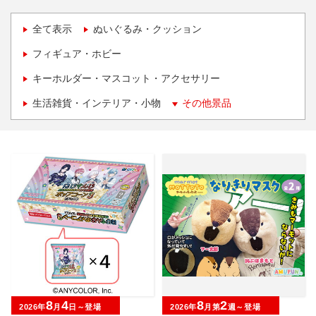
全て表示
ぬいぐるみ・クッション
フィギュア・ホビー
キーホルダー・マスコット・アクセサリー
生活雑貨・インテリア・小物
その他景品
8
4
8
2
2026年
月
日～登場
2026年
月第
週～登場