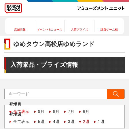
店舗情報
イベント&ニュース
入荷プライズ
設置ゲーム機
ゆめタウン高松店ゆめランド
入荷景品・プライズ情報
登場月
全て表示
9月
8月
7月
6月
登場週
全て表示
5週
4週
3週
2週
1週