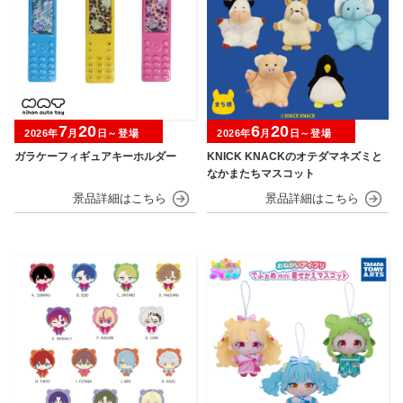
7
20
6
20
2026年
月
日～登場
2026年
月
日～登場
ガラケーフィギュアキーホルダー
KNICK KNACKのオテダマネズミと
なかまたちマスコット