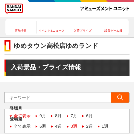
店舗情報
イベント&ニュース
入荷プライズ
設置ゲーム機
ゆめタウン高松店ゆめランド
入荷景品・プライズ情報
登場月
全て表示
9月
8月
7月
6月
登場週
全て表示
5週
4週
3週
2週
1週