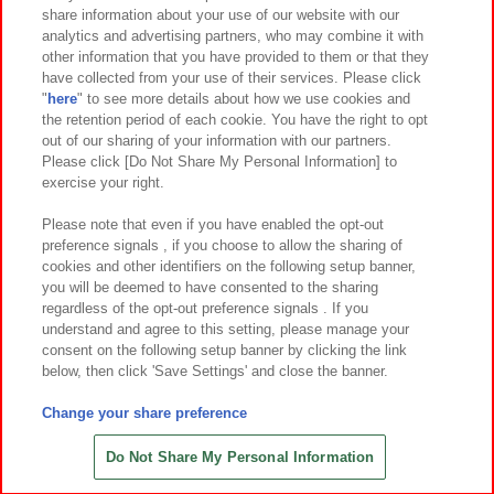
イベント・キャンペーン
share information about your use of our website with our
analytics and advertising partners, who may combine it with
other information that you have provided to them or that they
have collected from your use of their services. Please click
"
here
" to see more details about how we use cookies and
関連会社
サステナビリティ
サイトポリシー
the retention period of each cookie. You have the right to opt
out of our sharing of your information with our partners.
プライバシーポリシー
ウェブアクセシビリティ方針と検証結果
Please click [Do Not Share My Personal Information] to
exercise your right.
お取引先さまとともに
食品のご提供について
カスタマーハラスメント対応方針
よくあるご質問・お問い合わせ
Please note that even if you have enabled the opt-out
preference signals , if you choose to allow the sharing of
cookies and other identifiers on the following setup banner,
you will be deemed to have consented to the sharing
regardless of the opt-out preference signals . If you
understand and agree to this setting, please manage your
consent on the following setup banner by clicking the link
below, then click 'Save Settings' and close the banner.
©Bandai Namco Amusement Inc.
©Bandai Namco Amusement Lab Inc.
Change your share preference
©Bandai Namco Experience Inc.
©HANAYASHIKI Co., Ltd. All Rights Reserved.
Do Not Share My Personal Information