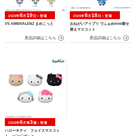
6
19
6
18
2026年
月
日～登場
2026年
月
日～登場
VS AMBIVALENZ まめこっと
おねがいアイプリ でふぉめmini着せ
替えマスコット
6
3
2026年
月第
週～登場
ハローキティ フェイスマスコッ