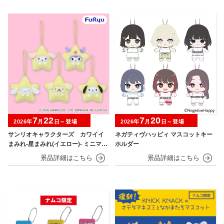
7
22
7
20
2026年
月
日～登場
2026年
月
日～登場
サンリオキャラクターズ カワイイ
ネガティヴハッピィ マスコットキー
まみれ-星まみれ(イエロー)- ミニマス
ホルダー
コット