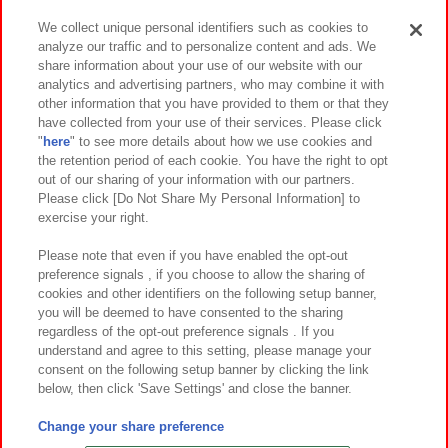
We collect unique personal identifiers such as cookies to
analyze our traffic and to personalize content and ads. We
イベント・キャンペーン
share information about your use of our website with our
analytics and advertising partners, who may combine it with
other information that you have provided to them or that they
have collected from your use of their services. Please click
"
here
" to see more details about how we use cookies and
関連会社
サステナビリティ
サイトポリシー
the retention period of each cookie. You have the right to opt
out of our sharing of your information with our partners.
プライバシーポリシー
ウェブアクセシビリティ方針と検証結果
Please click [Do Not Share My Personal Information] to
exercise your right.
お取引先さまとともに
食品のご提供について
カスタマーハラスメント対応方針
よくあるご質問・お問い合わせ
Please note that even if you have enabled the opt-out
preference signals , if you choose to allow the sharing of
cookies and other identifiers on the following setup banner,
you will be deemed to have consented to the sharing
regardless of the opt-out preference signals . If you
understand and agree to this setting, please manage your
consent on the following setup banner by clicking the link
below, then click 'Save Settings' and close the banner.
©Bandai Namco Amusement Inc.
©Bandai Namco Amusement Lab Inc.
Change your share preference
©Bandai Namco Experience Inc.