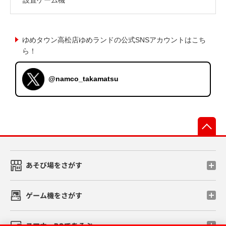
ゆめタウン高松店ゆめランドの公式SNSアカウントはこち
ら！
@namco_takamatsu
先
あそび場をさがす
ゲーム機をさがす
スマホ・PCであそぶ