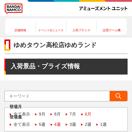
店舗情報
イベント&ニュース
入荷プライズ
設置ゲーム機
ゆめタウン高松店ゆめランド
入荷景品・プライズ情報
登場月
全て表示
9月
8月
7月
6月
登場週
全て表示
5週
4週
3週
2週
1週