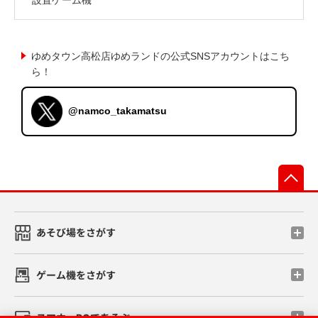
ゆめタウン高松店ゆめランドの公式SNSアカウントはこち
ら！
@namco_takamatsu
先
あそび場をさがす
ゲーム機をさがす
スマホ・PCであそぶ