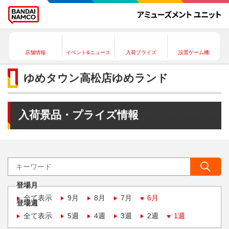
店舗情報
イベント&ニュース
入荷プライズ
設置ゲーム機
ゆめタウン高松店ゆめランド
入荷景品・プライズ情報
登場月
全て表示
9月
8月
7月
6月
登場週
全て表示
5週
4週
3週
2週
1週