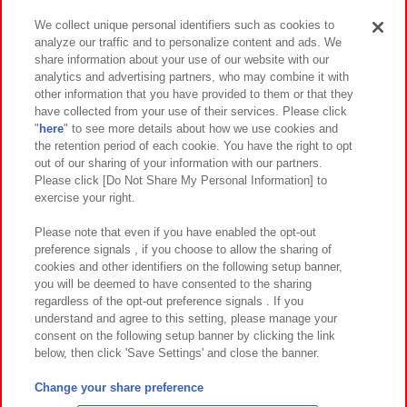
We collect unique personal identifiers such as cookies to
analyze our traffic and to personalize content and ads. We
イベント・キャンペーン
share information about your use of our website with our
analytics and advertising partners, who may combine it with
other information that you have provided to them or that they
have collected from your use of their services. Please click
"
here
" to see more details about how we use cookies and
関連会社
サステナビリティ
サイトポリシー
the retention period of each cookie. You have the right to opt
out of our sharing of your information with our partners.
プライバシーポリシー
ウェブアクセシビリティ方針と検証結果
Please click [Do Not Share My Personal Information] to
exercise your right.
お取引先さまとともに
食品のご提供について
カスタマーハラスメント対応方針
よくあるご質問・お問い合わせ
Please note that even if you have enabled the opt-out
preference signals , if you choose to allow the sharing of
cookies and other identifiers on the following setup banner,
you will be deemed to have consented to the sharing
regardless of the opt-out preference signals . If you
understand and agree to this setting, please manage your
consent on the following setup banner by clicking the link
below, then click 'Save Settings' and close the banner.
©Bandai Namco Amusement Inc.
©Bandai Namco Amusement Lab Inc.
Change your share preference
©Bandai Namco Experience Inc.