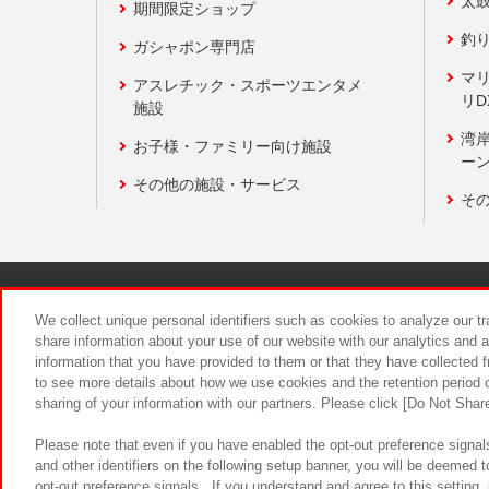
太
期間限定ショップ
釣
ガシャポン専門店
マ
アスレチック・スポーツエンタメ
リD
施設
湾
お子様・ファミリー向け施設
ーン
その他の施設・サービス
そ
関連会社
サステナビリティ
We collect unique personal identifiers such as cookies to analyze our t
share information about your use of our website with our analytics and 
information that you have provided to them or that they have collected f
食品のご提
to see more details about how we use cookies and the retention period o
sharing of your information with our partners. Please click [Do Not Shar
Please note that even if you have enabled the opt-out preference signals
and other identifiers on the following setup banner, you will be deemed 
opt-out preference signals . If you understand and agree to this setting