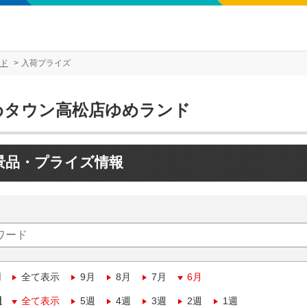
ド
入荷プライズ
めタウン高松店ゆめランド
景品・プライズ情報
月
全て表示
9月
8月
7月
6月
週
全て表示
5週
4週
3週
2週
1週