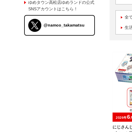
ゆめタウン高松店ゆめランドの公式
SNSアカウントはこちら！
全
@namco_takamatsu
生
6
2026年
にじさんじ