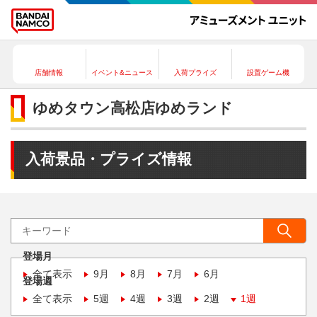
店舗情報
イベント&ニュース
入荷プライズ
設置ゲーム機
ゆめタウン高松店ゆめランド
入荷景品・プライズ情報
登場月
全て表示
9月
8月
7月
6月
登場週
全て表示
5週
4週
3週
2週
1週