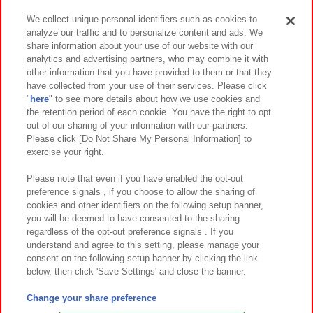
We collect unique personal identifiers such as cookies to
analyze our traffic and to personalize content and ads. We
イベント・キャンペーン
share information about your use of our website with our
analytics and advertising partners, who may combine it with
other information that you have provided to them or that they
have collected from your use of their services. Please click
"
here
" to see more details about how we use cookies and
関連会社
サステナビリティ
サイトポリシー
the retention period of each cookie. You have the right to opt
out of our sharing of your information with our partners.
プライバシーポリシー
ウェブアクセシビリティ方針と検証結果
Please click [Do Not Share My Personal Information] to
exercise your right.
お取引先さまとともに
食品のご提供について
カスタマーハラスメント対応方針
よくあるご質問・お問い合わせ
Please note that even if you have enabled the opt-out
preference signals , if you choose to allow the sharing of
cookies and other identifiers on the following setup banner,
you will be deemed to have consented to the sharing
regardless of the opt-out preference signals . If you
understand and agree to this setting, please manage your
consent on the following setup banner by clicking the link
below, then click 'Save Settings' and close the banner.
©Bandai Namco Amusement Inc.
©Bandai Namco Amusement Lab Inc.
Change your share preference
©Bandai Namco Experience Inc.