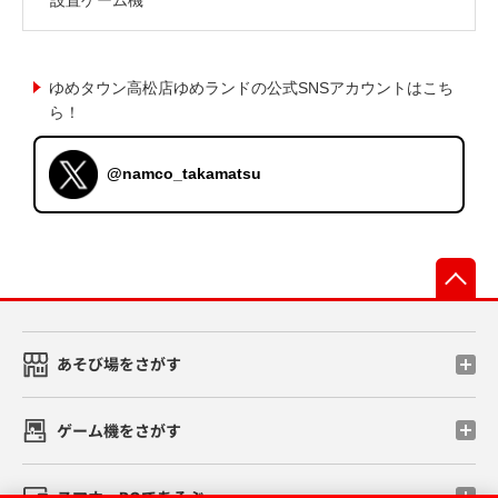
ゆめタウン高松店ゆめランドの公式SNSアカウントはこち
ら！
@namco_takamatsu
先
あそび場をさがす
ゲーム機をさがす
スマホ・PCであそぶ