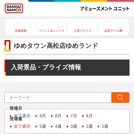
店舗情報
イベント&ニュース
入荷プライズ
設置ゲーム機
ゆめタウン高松店ゆめランド
入荷景品・プライズ情報
登場月
全て表示
9月
8月
7月
6月
登場週
全て表示
5週
4週
3週
2週
1週