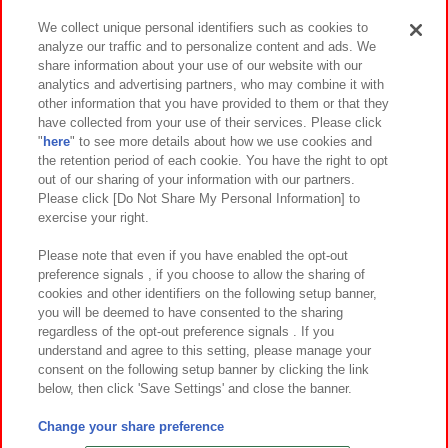
We collect unique personal identifiers such as cookies to
analyze our traffic and to personalize content and ads. We
イベント・キャンペーン
share information about your use of our website with our
analytics and advertising partners, who may combine it with
other information that you have provided to them or that they
have collected from your use of their services. Please click
"
here
" to see more details about how we use cookies and
関連会社
サステナビリティ
サイトポリシー
the retention period of each cookie. You have the right to opt
out of our sharing of your information with our partners.
プライバシーポリシー
ウェブアクセシビリティ方針と検証結果
Please click [Do Not Share My Personal Information] to
exercise your right.
お取引先さまとともに
食品のご提供について
カスタマーハラスメント対応方針
よくあるご質問・お問い合わせ
Please note that even if you have enabled the opt-out
preference signals , if you choose to allow the sharing of
cookies and other identifiers on the following setup banner,
you will be deemed to have consented to the sharing
regardless of the opt-out preference signals . If you
understand and agree to this setting, please manage your
consent on the following setup banner by clicking the link
below, then click 'Save Settings' and close the banner.
©Bandai Namco Amusement Inc.
©Bandai Namco Amusement Lab Inc.
Change your share preference
©Bandai Namco Experience Inc.