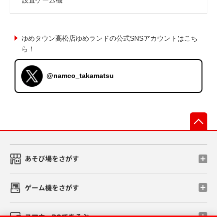
ゆめタウン高松店ゆめランドの公式SNSアカウントはこち
ら！
@namco_takamatsu
先
あそび場をさがす
ゲーム機をさがす
スマホ・PCであそぶ