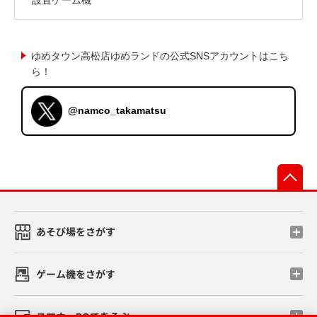
ゆめタウン高松店ゆめランドの公式SNSアカウントはこち
ら！
@namco_takamatsu
先
あそび場をさがす
ゲーム機をさがす
スマホ・PCであそぶ