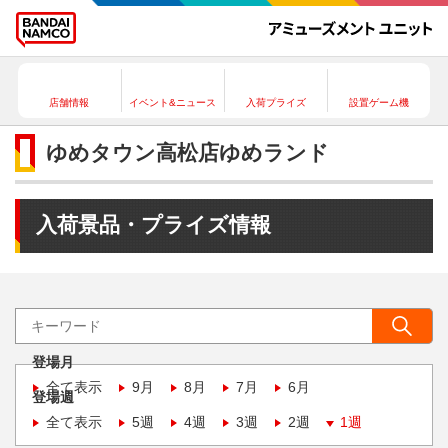
店舗情報
イベント&ニュース
入荷プライズ
設置ゲーム機
ゆめタウン高松店ゆめランド
入荷景品・プライズ情報
登場月
全て表示
9月
8月
7月
6月
登場週
全て表示
5週
4週
3週
2週
1週