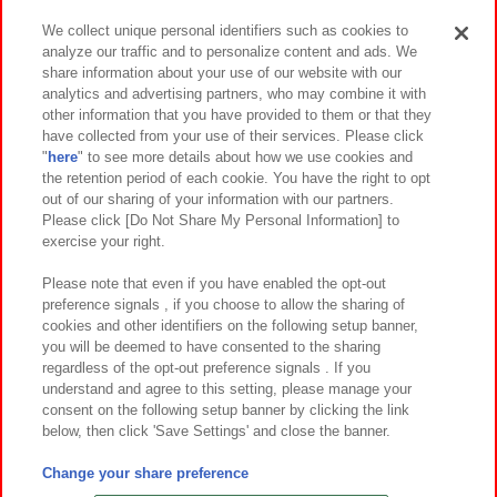
We collect unique personal identifiers such as cookies to
analyze our traffic and to personalize content and ads. We
イベント・キャンペーン
share information about your use of our website with our
analytics and advertising partners, who may combine it with
other information that you have provided to them or that they
have collected from your use of their services. Please click
"
here
" to see more details about how we use cookies and
関連会社
サステナビリティ
サイトポリシー
the retention period of each cookie. You have the right to opt
out of our sharing of your information with our partners.
プライバシーポリシー
ウェブアクセシビリティ方針と検証結果
Please click [Do Not Share My Personal Information] to
exercise your right.
お取引先さまとともに
食品のご提供について
カスタマーハラスメント対応方針
よくあるご質問・お問い合わせ
Please note that even if you have enabled the opt-out
preference signals , if you choose to allow the sharing of
cookies and other identifiers on the following setup banner,
you will be deemed to have consented to the sharing
regardless of the opt-out preference signals . If you
understand and agree to this setting, please manage your
consent on the following setup banner by clicking the link
below, then click 'Save Settings' and close the banner.
©Bandai Namco Amusement Inc.
©Bandai Namco Amusement Lab Inc.
Change your share preference
©Bandai Namco Experience Inc.