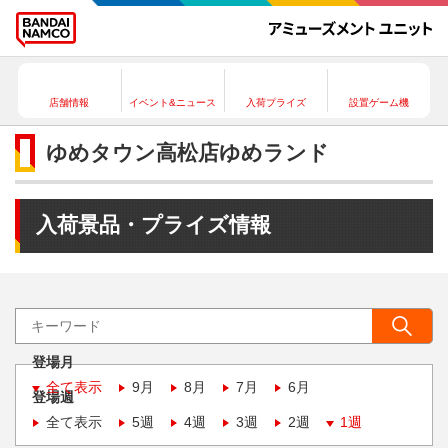
店舗情報
イベント&ニュース
入荷プライズ
設置ゲーム機
ゆめタウン高松店ゆめランド
入荷景品・プライズ情報
登場月
全て表示
9月
8月
7月
6月
登場週
全て表示
5週
4週
3週
2週
1週