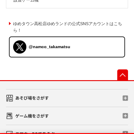
ゆめタウン高松店ゆめランドの公式SNSアカウントはこち
ら！
@namco_takamatsu
先
あそび場をさがす
ゲーム機をさがす
スマホ・PCであそぶ