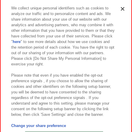
We collect unique personal identifiers such as cookies to
analyze our traffic and to personalize content and ads. We
イベント・キャンペーン
share information about your use of our website with our
analytics and advertising partners, who may combine it with
other information that you have provided to them or that they
have collected from your use of their services. Please click
"
here
" to see more details about how we use cookies and
関連会社
サステナビリティ
サイトポリシー
the retention period of each cookie. You have the right to opt
out of our sharing of your information with our partners.
プライバシーポリシー
ウェブアクセシビリティ方針と検証結果
Please click [Do Not Share My Personal Information] to
exercise your right.
お取引先さまとともに
食品のご提供について
カスタマーハラスメント対応方針
よくあるご質問・お問い合わせ
Please note that even if you have enabled the opt-out
preference signals , if you choose to allow the sharing of
cookies and other identifiers on the following setup banner,
you will be deemed to have consented to the sharing
regardless of the opt-out preference signals . If you
understand and agree to this setting, please manage your
consent on the following setup banner by clicking the link
below, then click 'Save Settings' and close the banner.
©Bandai Namco Amusement Inc.
©Bandai Namco Amusement Lab Inc.
Change your share preference
©Bandai Namco Experience Inc.