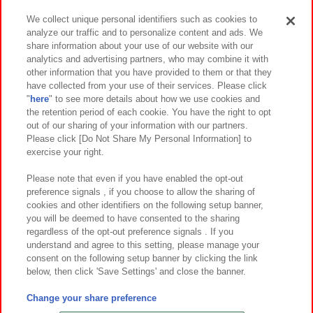
We collect unique personal identifiers such as cookies to
analyze our traffic and to personalize content and ads. We
イベント・キャンペーン
share information about your use of our website with our
analytics and advertising partners, who may combine it with
other information that you have provided to them or that they
have collected from your use of their services. Please click
"
here
" to see more details about how we use cookies and
関連会社
サステナビリティ
サイトポリシー
the retention period of each cookie. You have the right to opt
out of our sharing of your information with our partners.
プライバシーポリシー
ウェブアクセシビリティ方針と検証結果
Please click [Do Not Share My Personal Information] to
exercise your right.
お取引先さまとともに
食品のご提供について
カスタマーハラスメント対応方針
よくあるご質問・お問い合わせ
Please note that even if you have enabled the opt-out
preference signals , if you choose to allow the sharing of
cookies and other identifiers on the following setup banner,
you will be deemed to have consented to the sharing
regardless of the opt-out preference signals . If you
understand and agree to this setting, please manage your
consent on the following setup banner by clicking the link
below, then click 'Save Settings' and close the banner.
©Bandai Namco Amusement Inc.
©Bandai Namco Amusement Lab Inc.
Change your share preference
©Bandai Namco Experience Inc.