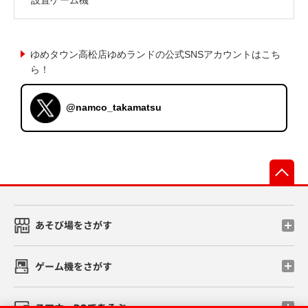
ゆめタウン高松店ゆめランドの公式SNSアカウントはこち
ら！
@namco_takamatsu
先
あそび場をさがす
ゲーム機をさがす
スマホ・PCであそぶ