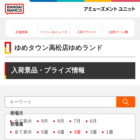
店舗情報
イベント&ニュース
入荷プライズ
設置ゲーム機
ゆめタウン高松店ゆめランド
入荷景品・プライズ情報
登場月
全て表示
9月
8月
7月
6月
登場週
全て表示
5週
4週
3週
2週
1週