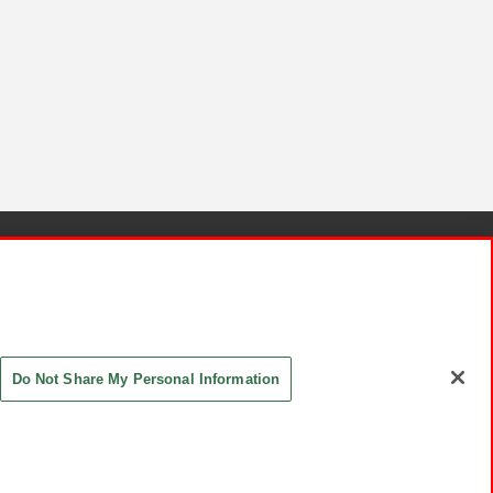
針と検証結果
お取引先さまとともに
お問い合わせ
Do Not Share My Personal Information
ASHIKI Co., Ltd. All Rights Reserved.