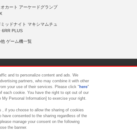
リオカート アーケードグランプ
X
岸ミッドナイト マキシマムチュ
 6RR PLUS
の他 ゲーム機一覧
サイトポリシー
プライバシーポリシー
ウェブアクセシビリティ方
raffic and to personalize content and ads. We
advertising partners, who may combine it with other
rom your use of their services. Please click "
here
"
供について
カスタマーハラスメント対応方針
よくあるご質問・
f each cookie. You have the right to opt out of our
e My Personal Information] to exercise your right.
 , if you choose to allow the sharing of cookies
to have consented to the sharing regardless of the
, please manage your consent on the following
lose the banner.
ndai Namco Amusement Lab Inc.
©Bandai Namco Experience Inc.
©HANAY