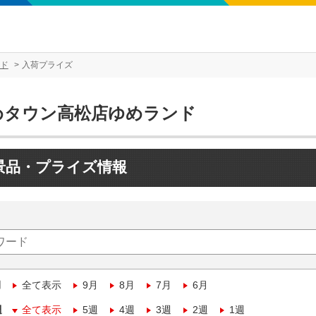
ド
入荷プライズ
めタウン高松店ゆめランド
景品・プライズ情報
月
全て表示
9月
8月
7月
6月
週
全て表示
5週
4週
3週
2週
1週