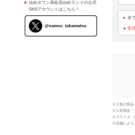
ゆめタウン高松店ゆめランドの公式
SNSアカウントはこちら！
全
@namco_takamatsu
生