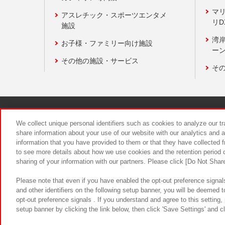
マ
アスレチック・スポーツエンタメ
リD
施設
湾
お子様・ファミリー向け施設
ーン
その他の施設・サービス
そ
関連会社
サステナビリティ
We collect unique personal identifiers such as cookies to analyze our t
share information about your use of our website with our analytics and 
information that you have provided to them or that they have collected f
食品のご提
to see more details about how we use cookies and the retention period o
sharing of your information with our partners. Please click [Do Not Shar
Please note that even if you have enabled the opt-out preference signals
and other identifiers on the following setup banner, you will be deemed 
opt-out preference signals . If you understand and agree to this setting
setup banner by clicking the link below, then click 'Save Settings' and c
©Bandai Namco Amusement Inc.
©Ba