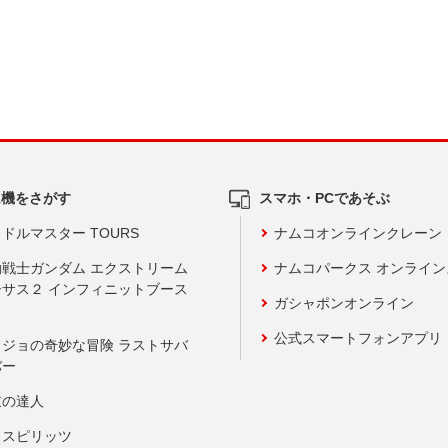
ム機をさがす
スマホ・PCであそぶ
ドルマスター TOURS
ナムコオンラインクレーン
動戦士ガンダム エクストリーム
ナムコパークス オンライ
ーサス２ インフィニットブース
ガシャポンオンライン
公式スマートフォンアプリ
ョジョの奇妙な冒険 ラストサバ
バー
鼓の達人
りスピリッツ