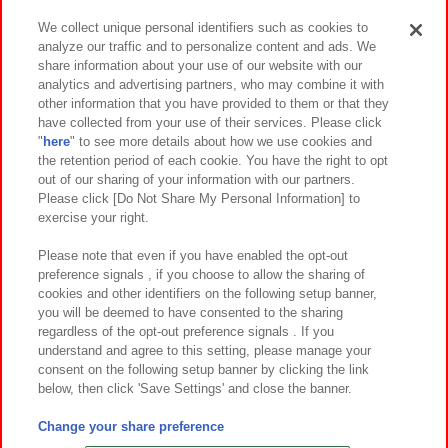
We collect unique personal identifiers such as cookies to
analyze our traffic and to personalize content and ads. We
イベント・キャンペーン
share information about your use of our website with our
analytics and advertising partners, who may combine it with
other information that you have provided to them or that they
have collected from your use of their services. Please click
"
here
" to see more details about how we use cookies and
関連会社
サステナビリティ
サイトポリシー
the retention period of each cookie. You have the right to opt
out of our sharing of your information with our partners.
プライバシーポリシー
ウェブアクセシビリティ方針と検証結果
Please click [Do Not Share My Personal Information] to
exercise your right.
お取引先さまとともに
食品のご提供について
カスタマーハラスメント対応方針
よくあるご質問・お問い合わせ
Please note that even if you have enabled the opt-out
preference signals , if you choose to allow the sharing of
cookies and other identifiers on the following setup banner,
you will be deemed to have consented to the sharing
regardless of the opt-out preference signals . If you
understand and agree to this setting, please manage your
consent on the following setup banner by clicking the link
below, then click 'Save Settings' and close the banner.
©Bandai Namco Amusement Inc.
©Bandai Namco Amusement Lab Inc.
Change your share preference
©Bandai Namco Experience Inc.