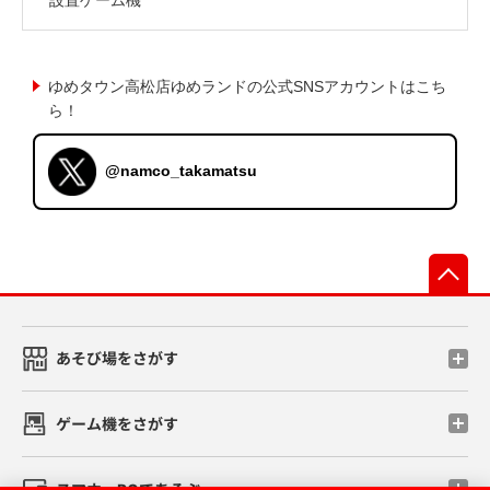
ゆめタウン高松店ゆめランドの公式SNSアカウントはこち
ら！
@namco_takamatsu
先
あそび場をさがす
ゲーム機をさがす
スマホ・PCであそぶ