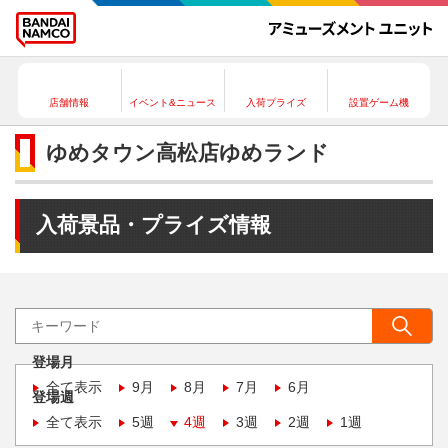
店舗情報
イベント&ニュース
入荷プライズ
設置ゲーム機
ゆめタウン高松店ゆめランド
入荷景品・プライズ情報
登場月
全て表示
9月
8月
7月
6月
登場週
全て表示
5週
4週
3週
2週
1週