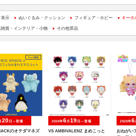
て表示
ぬいぐるみ・クッション
フィギュア・ホビー
キーホ
活雑貨・インテリア・小物
その他景品
20
6
19
6
月
日～登場
2026年
月
日～登場
2026年
KNACKのオテダマネズ
VS AMBIVALENZ まめこっと
おねがいア