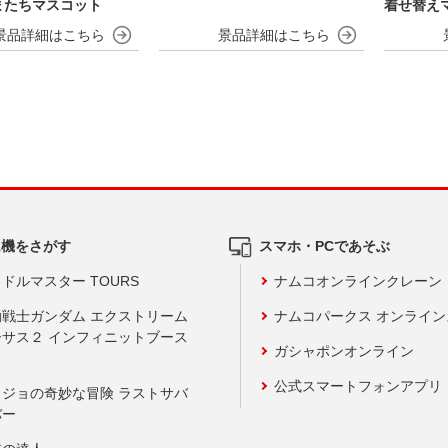
またちマスコット
着せ替え
ム機をさがす
スマホ・PCであそぶ
ドルマスター TOURS
ナムコオンラインクレーン
動戦士ガンダム エクストリーム
ナムコパークス オンライ
ーサス２ インフィニットブース
ガシャポンオンライン
公式スマートフォンアプリ
ョジョの奇妙な冒険 ラストサバ
バー