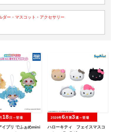
ルダー・マスコット・アクセサリー
18
6
3
月
日～登場
2026年
月第
週～登場
イプリ でふぉめmini
ハローキティ フェイスマスコ