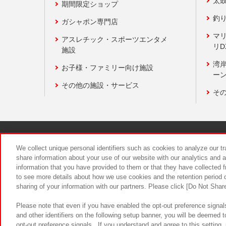
太
期間限定ショップ
釣
ガシャポン専門店
マ
アスレチック・スポーツエンタメ
リD
施設
湾
お子様・ファミリー向け施設
ーン
その他の施設・サービス
そ
関連会社
サステナビリティ
We collect unique personal identifiers such as cookies to analyze our t
share information about your use of our website with our analytics and 
information that you have provided to them or that they have collected f
食品のご提
to see more details about how we use cookies and the retention period o
sharing of your information with our partners. Please click [Do Not Shar
Please note that even if you have enabled the opt-out preference signals
and other identifiers on the following setup banner, you will be deemed 
opt-out preference signals . If you understand and agree to this setting