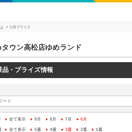
ド
入荷プライズ
めタウン高松店ゆめランド
景品・プライズ情報
月
全て表示
9月
8月
7月
6月
週
全て表示
5週
4週
3週
2週
1週