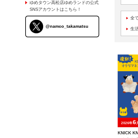
ゆめタウン高松店ゆめランドの公式
SNSアカウントはこちら！
全
@namco_takamatsu
生
6
2026年
KNICK 