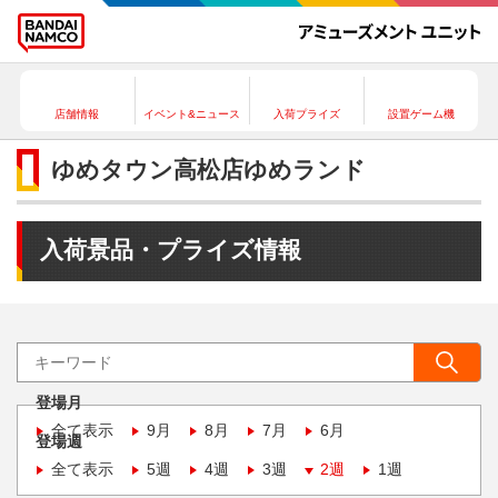
店舗情報
イベント&ニュース
入荷プライズ
設置ゲーム機
ゆめタウン高松店ゆめランド
入荷景品・プライズ情報
登場月
全て表示
9月
8月
7月
6月
登場週
全て表示
5週
4週
3週
2週
1週