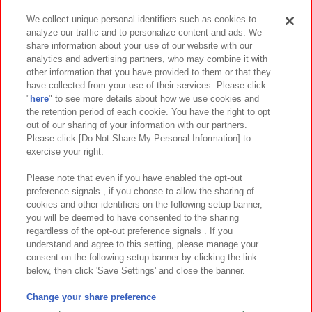
We collect unique personal identifiers such as cookies to
analyze our traffic and to personalize content and ads. We
イベント・キャンペーン
share information about your use of our website with our
analytics and advertising partners, who may combine it with
other information that you have provided to them or that they
have collected from your use of their services. Please click
"
here
" to see more details about how we use cookies and
関連会社
サステナビリティ
サイトポリシー
the retention period of each cookie. You have the right to opt
out of our sharing of your information with our partners.
プライバシーポリシー
ウェブアクセシビリティ方針と検証結果
Please click [Do Not Share My Personal Information] to
exercise your right.
お取引先さまとともに
食品のご提供について
カスタマーハラスメント対応方針
よくあるご質問・お問い合わせ
Please note that even if you have enabled the opt-out
preference signals , if you choose to allow the sharing of
cookies and other identifiers on the following setup banner,
you will be deemed to have consented to the sharing
regardless of the opt-out preference signals . If you
understand and agree to this setting, please manage your
consent on the following setup banner by clicking the link
below, then click 'Save Settings' and close the banner.
©Bandai Namco Amusement Inc.
©Bandai Namco Amusement Lab Inc.
Change your share preference
©Bandai Namco Experience Inc.