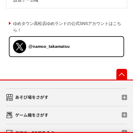
ゆめタウン高松店ゆめランドの公式SNSアカウントはこち
ら！
@namco_takamatsu
先
あそび場をさがす
ゲーム機をさがす
スマホ・PCであそぶ