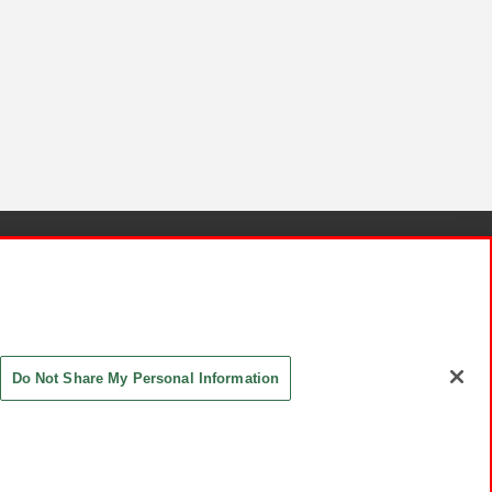
針と検証結果
お取引先さまとともに
お問い合わせ
Do Not Share My Personal Information
ASHIKI Co., Ltd. All Rights Reserved.