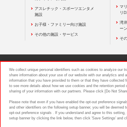
マ
アスレチック・スポーツエンタメ
リD
施設
湾
お子様・ファミリー向け施設
ーン
その他の施設・サービス
そ
関連会社
サステナビリティ
We collect unique personal identifiers such as cookies to analyze our t
share information about your use of our website with our analytics and 
information that you have provided to them or that they have collected f
食品のご提
to see more details about how we use cookies and the retention period o
sharing of your information with our partners. Please click [Do Not Shar
Please note that even if you have enabled the opt-out preference signals
and other identifiers on the following setup banner, you will be deemed 
opt-out preference signals . If you understand and agree to this setting
setup banner by clicking the link below, then click 'Save Settings' and c
©Bandai Namco Amusement Inc.
©Ba