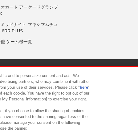
リオカート アーケードグランプ
X
岸ミッドナイト マキシマムチュ
 6RR PLUS
の他 ゲーム機一覧
サイトポリシー
プライバシーポリシー
ウェブアクセシビリティ方
raffic and to personalize content and ads. We
advertising partners, who may combine it with other
rom your use of their services. Please click "
here
"
供について
カスタマーハラスメント対応方針
よくあるご質問・
f each cookie. You have the right to opt out of our
e My Personal Information] to exercise your right.
 , if you choose to allow the sharing of cookies
to have consented to the sharing regardless of the
, please manage your consent on the following
lose the banner.
ndai Namco Amusement Lab Inc.
©Bandai Namco Experience Inc.
©HANAY