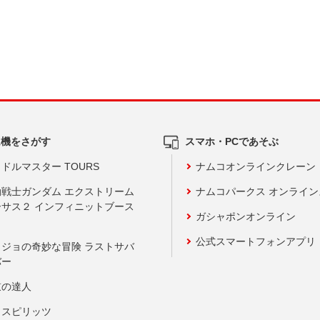
ム機をさがす
スマホ・PCであそぶ
ドルマスター TOURS
ナムコオンラインクレーン
動戦士ガンダム エクストリーム
ナムコパークス オンライ
ーサス２ インフィニットブース
ガシャポンオンライン
公式スマートフォンアプリ
ョジョの奇妙な冒険 ラストサバ
バー
鼓の達人
りスピリッツ