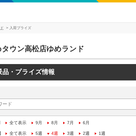
ド
入荷プライズ
めタウン高松店ゆめランド
景品・プライズ情報
月
全て表示
9月
8月
7月
6月
週
全て表示
5週
4週
3週
2週
1週