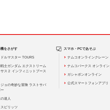
ム機をさがす
スマホ・PCであそぶ
ドルマスター TOURS
ナムコオンラインクレーン
動戦士ガンダム エクストリーム
ナムコパークス オンライ
ーサス２ インフィニットブース
ガシャポンオンライン
公式スマートフォンアプリ
ョジョの奇妙な冒険 ラストサバ
バー
鼓の達人
りスピリッツ