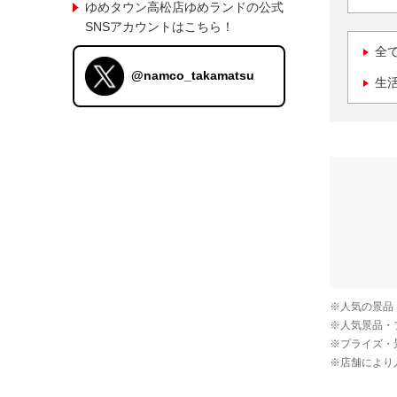
ゆめタウン高松店ゆめランドの公式
SNSアカウントはこちら！
全
@namco_takamatsu
生