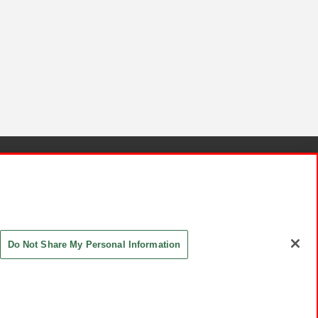
針と検証結果
お取引先さまとともに
お問い合わせ
Do Not Share My Personal Information
ASHIKI Co., Ltd. All Rights Reserved.