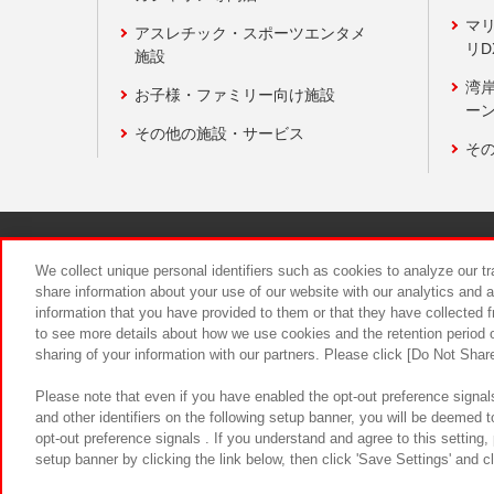
マ
アスレチック・スポーツエンタメ
リD
施設
湾
お子様・ファミリー向け施設
ーン
その他の施設・サービス
そ
関連会社
サステナビリティ
We collect unique personal identifiers such as cookies to analyze our t
share information about your use of our website with our analytics and 
information that you have provided to them or that they have collected f
食品のご提
to see more details about how we use cookies and the retention period o
sharing of your information with our partners. Please click [Do Not Shar
Please note that even if you have enabled the opt-out preference signals
and other identifiers on the following setup banner, you will be deemed 
opt-out preference signals . If you understand and agree to this setting
setup banner by clicking the link below, then click 'Save Settings' and c
©Bandai Namco Amusement Inc.
©Ba