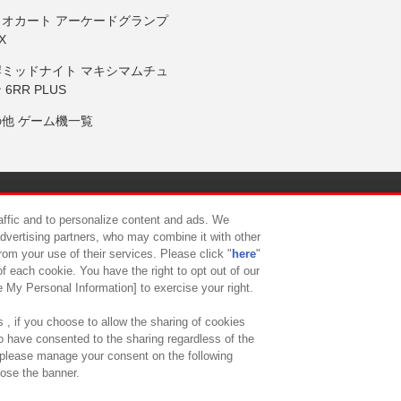
リオカート アーケードグランプ
X
岸ミッドナイト マキシマムチュ
 6RR PLUS
の他 ゲーム機一覧
サイトポリシー
プライバシーポリシー
ウェブアクセシビリティ方
raffic and to personalize content and ads. We
advertising partners, who may combine it with other
rom your use of their services. Please click "
here
"
供について
カスタマーハラスメント対応方針
よくあるご質問・
f each cookie. You have the right to opt out of our
e My Personal Information] to exercise your right.
 , if you choose to allow the sharing of cookies
to have consented to the sharing regardless of the
, please manage your consent on the following
lose the banner.
ndai Namco Amusement Lab Inc.
©Bandai Namco Experience Inc.
©HANAY