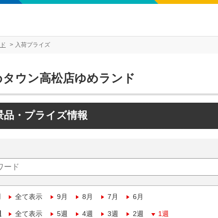
ド
入荷プライズ
めタウン高松店ゆめランド
景品・プライズ情報
月
全て表示
9月
8月
7月
6月
週
全て表示
5週
4週
3週
2週
1週