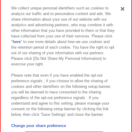
We collect unique personal identifiers such as cookies to
analyze our traffic and to personalize content and ads. We
イベント・キャンペーン
share information about your use of our website with our
analytics and advertising partners, who may combine it with
other information that you have provided to them or that they
have collected from your use of their services. Please click
"
here
" to see more details about how we use cookies and
関連会社
サステナビリティ
サイトポリシー
the retention period of each cookie. You have the right to opt
out of our sharing of your information with our partners.
プライバシーポリシー
ウェブアクセシビリティ方針と検証結果
Please click [Do Not Share My Personal Information] to
exercise your right.
お取引先さまとともに
食品のご提供について
カスタマーハラスメント対応方針
よくあるご質問・お問い合わせ
Please note that even if you have enabled the opt-out
preference signals , if you choose to allow the sharing of
cookies and other identifiers on the following setup banner,
you will be deemed to have consented to the sharing
regardless of the opt-out preference signals . If you
understand and agree to this setting, please manage your
consent on the following setup banner by clicking the link
below, then click 'Save Settings' and close the banner.
©Bandai Namco Amusement Inc.
©Bandai Namco Amusement Lab Inc.
Change your share preference
©Bandai Namco Experience Inc.