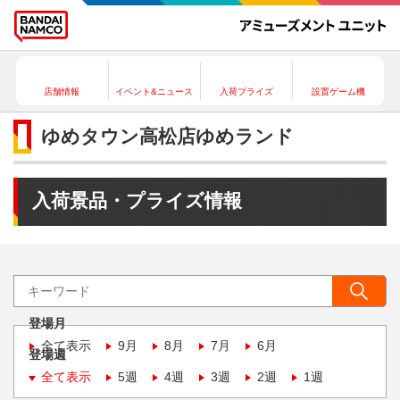
店舗情報
イベント&ニュース
入荷プライズ
設置ゲーム機
ゆめタウン高松店ゆめランド
入荷景品・プライズ情報
登場月
全て表示
9月
8月
7月
6月
登場週
全て表示
5週
4週
3週
2週
1週