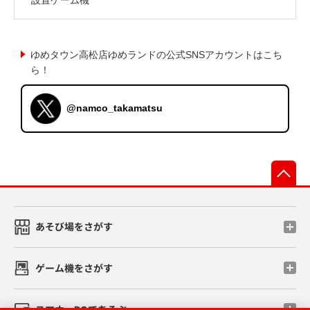
ゆめタウン高松店ゆめランドの公式SNSアカウントはこち
ら！
@namco_takamatsu
先
あそび場をさがす
ゲーム機をさがす
スマホ・PCであそぶ