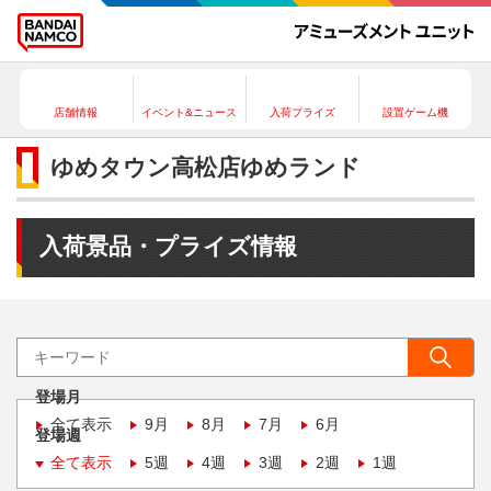
店舗情報
イベント&ニュース
入荷プライズ
設置ゲーム機
ゆめタウン高松店ゆめランド
入荷景品・プライズ情報
登場月
全て表示
9月
8月
7月
6月
登場週
全て表示
5週
4週
3週
2週
1週