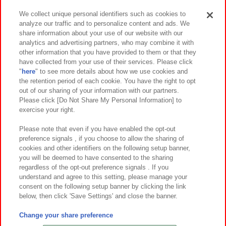
We collect unique personal identifiers such as cookies to
analyze our traffic and to personalize content and ads. We
イベント・キャンペーン
share information about your use of our website with our
analytics and advertising partners, who may combine it with
other information that you have provided to them or that they
have collected from your use of their services. Please click
"
here
" to see more details about how we use cookies and
関連会社
サステナビリティ
サイトポリシー
the retention period of each cookie. You have the right to opt
out of our sharing of your information with our partners.
プライバシーポリシー
ウェブアクセシビリティ方針と検証結果
Please click [Do Not Share My Personal Information] to
exercise your right.
お取引先さまとともに
食品のご提供について
カスタマーハラスメント対応方針
よくあるご質問・お問い合わせ
Please note that even if you have enabled the opt-out
preference signals , if you choose to allow the sharing of
cookies and other identifiers on the following setup banner,
you will be deemed to have consented to the sharing
regardless of the opt-out preference signals . If you
understand and agree to this setting, please manage your
consent on the following setup banner by clicking the link
below, then click 'Save Settings' and close the banner.
©Bandai Namco Amusement Inc.
©Bandai Namco Amusement Lab Inc.
Change your share preference
©Bandai Namco Experience Inc.