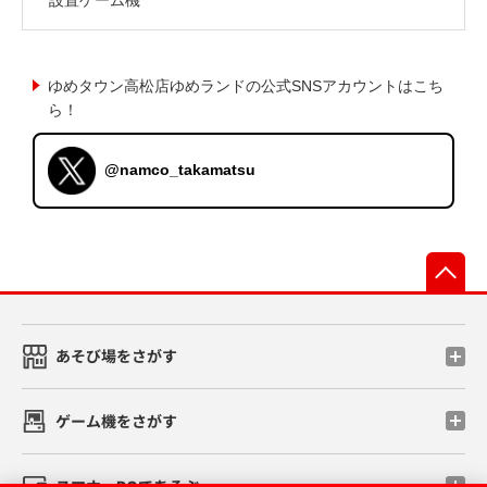
ゆめタウン高松店ゆめランドの公式SNSアカウントはこち
ら！
@namco_takamatsu
先
あそび場をさがす
ゲーム機をさがす
スマホ・PCであそぶ