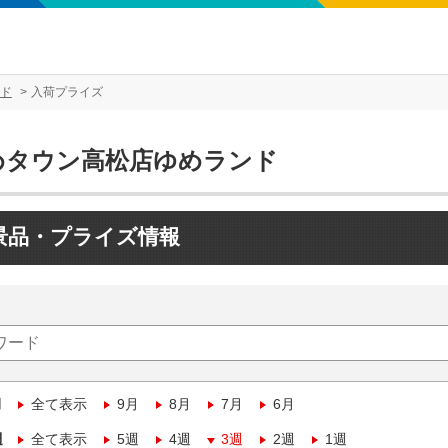
ド
入荷プライズ
めタウン高松店ゆめランド
景品・プライズ情報
月
全て表示
9月
8月
7月
6月
週
全て表示
5週
4週
3週
2週
1週