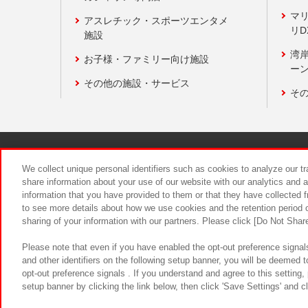
マ
アスレチック・スポーツエンタメ
リD
施設
湾
お子様・ファミリー向け施設
ーン
その他の施設・サービス
そ
関連会社
サステナビリティ
We collect unique personal identifiers such as cookies to analyze our t
share information about your use of our website with our analytics and 
information that you have provided to them or that they have collected f
食品のご提
to see more details about how we use cookies and the retention period o
sharing of your information with our partners. Please click [Do Not Shar
Please note that even if you have enabled the opt-out preference signals
and other identifiers on the following setup banner, you will be deemed 
opt-out preference signals . If you understand and agree to this setting
setup banner by clicking the link below, then click 'Save Settings' and c
©Bandai Namco Amusement Inc.
©Ba