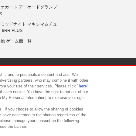
リオカート アーケードグランプ
X
岸ミッドナイト マキシマムチュ
 6RR PLUS
の他 ゲーム機一覧
サイトポリシー
プライバシーポリシー
ウェブアクセシビリティ方
raffic and to personalize content and ads. We
advertising partners, who may combine it with other
rom your use of their services. Please click "
here
"
供について
カスタマーハラスメント対応方針
よくあるご質問・
f each cookie. You have the right to opt out of our
e My Personal Information] to exercise your right.
 , if you choose to allow the sharing of cookies
to have consented to the sharing regardless of the
, please manage your consent on the following
lose the banner.
ndai Namco Amusement Lab Inc.
©Bandai Namco Experience Inc.
©HANAY