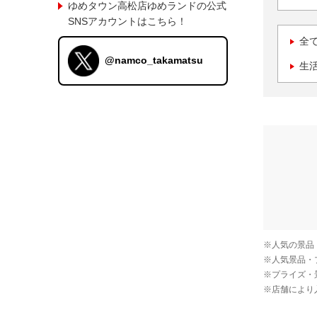
ゆめタウン高松店ゆめランドの公式
SNSアカウントはこちら！
全
@namco_takamatsu
生