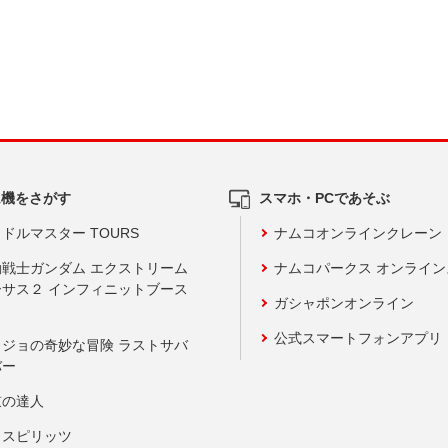
ム機をさがす
スマホ・PCであそぶ
ドルマスター TOURS
ナムコオンラインクレーン
動戦士ガンダム エクストリーム
ナムコパークス オンライ
ーサス２ インフィニットブース
ガシャポンオンライン
公式スマートフォンアプリ
ョジョの奇妙な冒険 ラストサバ
バー
鼓の達人
りスピリッツ