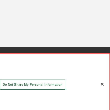
針と検証結果
お取引先さまとともに
お問い合わせ
Do Not Share My Personal Information
ASHIKI Co., Ltd. All Rights Reserved.