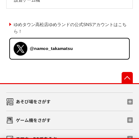
ゆめタウン高松店ゆめランドの公式SNSアカウントはこち
ら！
@namco_takamatsu
先
あそび場をさがす
ゲーム機をさがす
スマホ・PCであそぶ