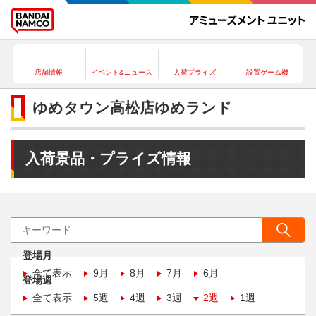
店舗情報
イベント&ニュース
入荷プライズ
設置ゲーム機
ゆめタウン高松店ゆめランド
入荷景品・プライズ情報
登場月
全て表示
9月
8月
7月
6月
登場週
全て表示
5週
4週
3週
2週
1週