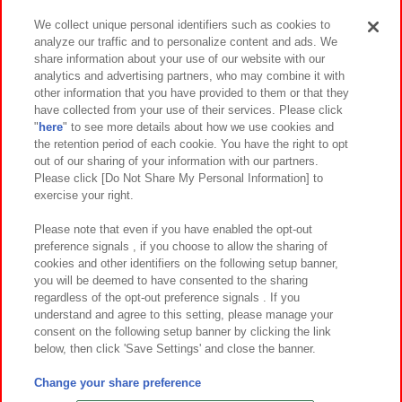
We collect unique personal identifiers such as cookies to
analyze our traffic and to personalize content and ads. We
イベント・キャンペーン
share information about your use of our website with our
analytics and advertising partners, who may combine it with
other information that you have provided to them or that they
have collected from your use of their services. Please click
"
here
" to see more details about how we use cookies and
関連会社
サステナビリティ
サイトポリシー
the retention period of each cookie. You have the right to opt
out of our sharing of your information with our partners.
プライバシーポリシー
ウェブアクセシビリティ方針と検証結果
Please click [Do Not Share My Personal Information] to
exercise your right.
お取引先さまとともに
食品のご提供について
カスタマーハラスメント対応方針
よくあるご質問・お問い合わせ
Please note that even if you have enabled the opt-out
preference signals , if you choose to allow the sharing of
cookies and other identifiers on the following setup banner,
you will be deemed to have consented to the sharing
regardless of the opt-out preference signals . If you
understand and agree to this setting, please manage your
consent on the following setup banner by clicking the link
below, then click 'Save Settings' and close the banner.
©Bandai Namco Amusement Inc.
©Bandai Namco Amusement Lab Inc.
Change your share preference
©Bandai Namco Experience Inc.