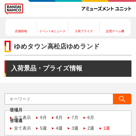
店舗情報
イベント&ニュース
入荷プライズ
設置ゲーム機
ゆめタウン高松店ゆめランド
入荷景品・プライズ情報
登場月
全て表示
9月
8月
7月
6月
登場週
全て表示
5週
4週
3週
2週
1週