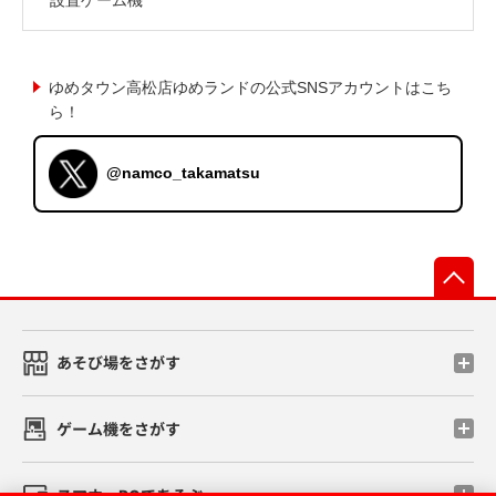
ゆめタウン高松店ゆめランドの公式SNSアカウントはこち
ら！
@namco_takamatsu
先
あそび場をさがす
ゲーム機をさがす
スマホ・PCであそぶ