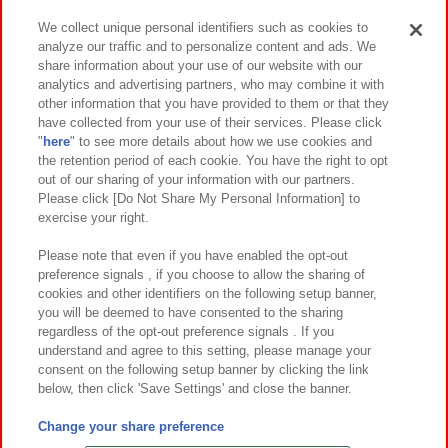
We collect unique personal identifiers such as cookies to
analyze our traffic and to personalize content and ads. We
イベント・キャンペーン
share information about your use of our website with our
analytics and advertising partners, who may combine it with
other information that you have provided to them or that they
have collected from your use of their services. Please click
"
here
" to see more details about how we use cookies and
関連会社
サステナビリティ
サイトポリシー
the retention period of each cookie. You have the right to opt
out of our sharing of your information with our partners.
プライバシーポリシー
ウェブアクセシビリティ方針と検証結果
Please click [Do Not Share My Personal Information] to
exercise your right.
お取引先さまとともに
食品のご提供について
カスタマーハラスメント対応方針
よくあるご質問・お問い合わせ
Please note that even if you have enabled the opt-out
preference signals , if you choose to allow the sharing of
cookies and other identifiers on the following setup banner,
you will be deemed to have consented to the sharing
regardless of the opt-out preference signals . If you
understand and agree to this setting, please manage your
consent on the following setup banner by clicking the link
below, then click 'Save Settings' and close the banner.
©Bandai Namco Amusement Inc.
©Bandai Namco Amusement Lab Inc.
Change your share preference
©Bandai Namco Experience Inc.