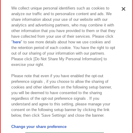
We collect unique personal identifiers such as cookies to
analyze our traffic and to personalize content and ads. We
イベント・キャンペーン
share information about your use of our website with our
analytics and advertising partners, who may combine it with
other information that you have provided to them or that they
have collected from your use of their services. Please click
"
here
" to see more details about how we use cookies and
関連会社
サステナビリティ
サイトポリシー
the retention period of each cookie. You have the right to opt
out of our sharing of your information with our partners.
プライバシーポリシー
ウェブアクセシビリティ方針と検証結果
Please click [Do Not Share My Personal Information] to
exercise your right.
お取引先さまとともに
食品のご提供について
カスタマーハラスメント対応方針
よくあるご質問・お問い合わせ
Please note that even if you have enabled the opt-out
preference signals , if you choose to allow the sharing of
cookies and other identifiers on the following setup banner,
you will be deemed to have consented to the sharing
regardless of the opt-out preference signals . If you
understand and agree to this setting, please manage your
consent on the following setup banner by clicking the link
below, then click 'Save Settings' and close the banner.
©Bandai Namco Amusement Inc.
©Bandai Namco Amusement Lab Inc.
Change your share preference
©Bandai Namco Experience Inc.