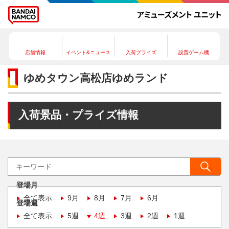
店舗情報
イベント&ニュース
入荷プライズ
設置ゲーム機
ゆめタウン高松店ゆめランド
入荷景品・プライズ情報
登場月
全て表示
9月
8月
7月
6月
登場週
全て表示
5週
4週
3週
2週
1週