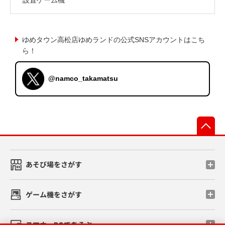
ゆめタウン高松店ゆめランドの公式SNSアカウントはこち
ら！
@namco_takamatsu
先
あそび場をさがす
ゲーム機をさがす
スマホ・PCであそぶ