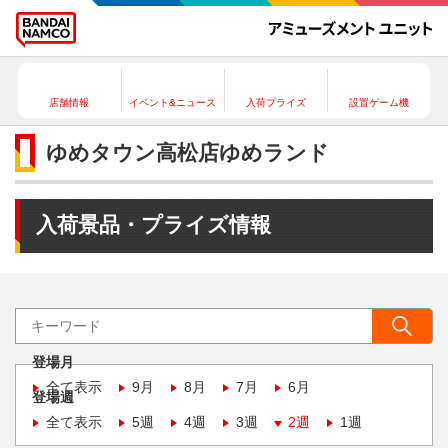
店舗情報
イベント&ニュース
入荷プライズ
設置ゲーム機
ゆめタウン高松店ゆめランド
入荷景品・プライズ情報
登場月
全て表示
9月
8月
7月
6月
登場週
全て表示
5週
4週
3週
2週
1週