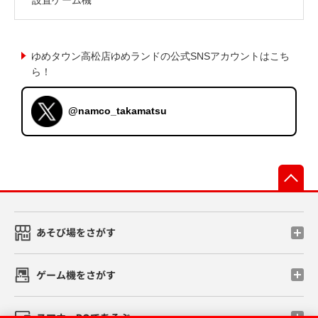
ゆめタウン高松店ゆめランドの公式SNSアカウントはこち
ら！
@namco_takamatsu
先
あそび場をさがす
ゲーム機をさがす
スマホ・PCであそぶ