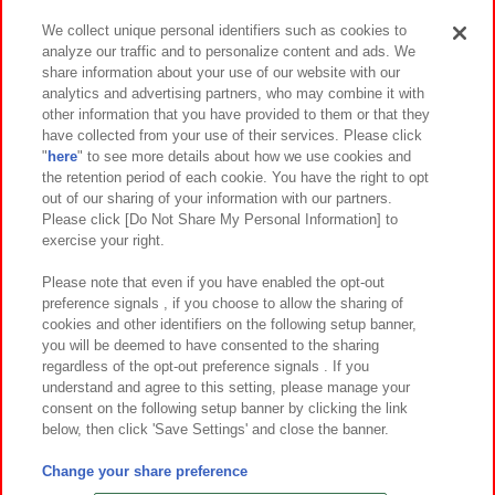
We collect unique personal identifiers such as cookies to
analyze our traffic and to personalize content and ads. We
イベント・キャンペーン
share information about your use of our website with our
analytics and advertising partners, who may combine it with
other information that you have provided to them or that they
have collected from your use of their services. Please click
"
here
" to see more details about how we use cookies and
関連会社
サステナビリティ
サイトポリシー
the retention period of each cookie. You have the right to opt
out of our sharing of your information with our partners.
プライバシーポリシー
ウェブアクセシビリティ方針と検証結果
Please click [Do Not Share My Personal Information] to
exercise your right.
お取引先さまとともに
食品のご提供について
カスタマーハラスメント対応方針
よくあるご質問・お問い合わせ
Please note that even if you have enabled the opt-out
preference signals , if you choose to allow the sharing of
cookies and other identifiers on the following setup banner,
you will be deemed to have consented to the sharing
regardless of the opt-out preference signals . If you
understand and agree to this setting, please manage your
consent on the following setup banner by clicking the link
below, then click 'Save Settings' and close the banner.
©Bandai Namco Amusement Inc.
©Bandai Namco Amusement Lab Inc.
Change your share preference
©Bandai Namco Experience Inc.