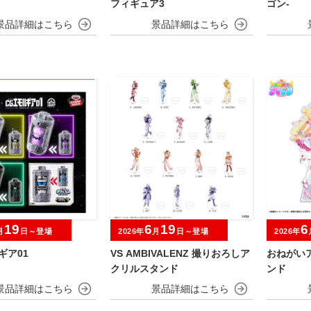
フィギュア3
ゴン-
19
6
19
6
月
日～登場
2026年
月
日～登場
2026年
ギア01
VS AMBIVALENZ 撮りおろしア
おねがい
クリルスタンド
ンド