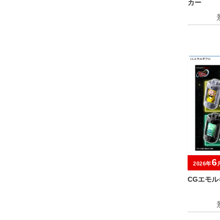
カー
6
2026年
CGエモル