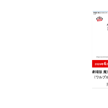
6
2026年
劇場版 
〈ワルプ
むら フィ