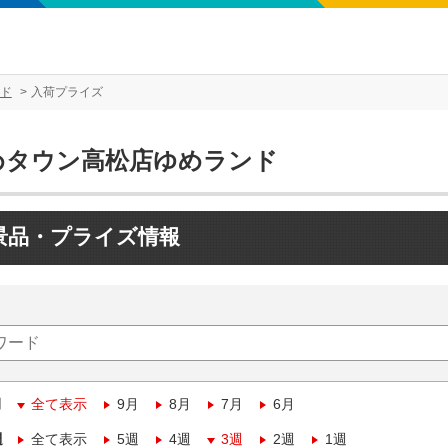
ド
入荷プライズ
めタウン高松店ゆめランド
景品・プライズ情報
月
全て表示
9月
8月
7月
6月
週
全て表示
5週
4週
3週
2週
1週