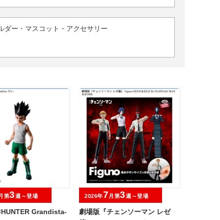
ルダー・マスコット・アクセサリー
3
7
3
月第
週～登場
2026年
月第
週～登場
HUNTER Grandista-
劇場版『チェンソーマン レゼ