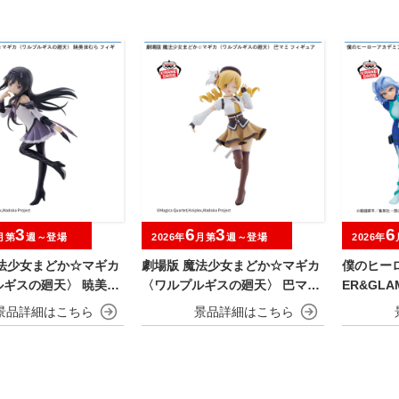
3
6
3
6
月第
週～登場
2026年
月第
週～登場
2026年
魔法少女まどか☆マギカ
劇場版 魔法少女まどか☆マギカ
僕のヒーロ
ルギスの廻天〉 暁美ほ
〈ワルプルギスの廻天〉 巴マミ
ER&GLAM
ギュア
フィギュア
O-Ⅱ