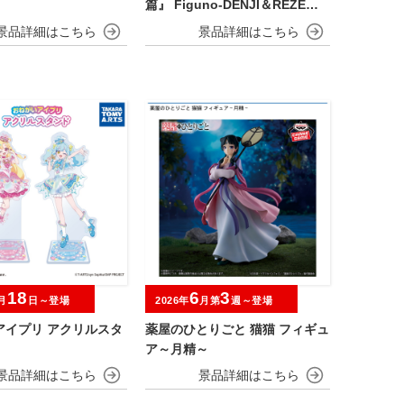
篇』 Figuno-DENJI＆REZE＆C
HAINSAW MAN＆BOMB-
18
6
3
月
日～登場
2026年
月第
週～登場
アイプリ アクリルスタ
薬屋のひとりごと 猫猫 フィギュ
ア～月精～