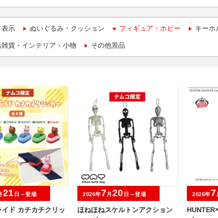
て表示
ぬいぐるみ・クッション
フィギュア・ホビー
キーホ
活雑貨・インテリア・小物
その他景品
21
7
20
7
月
日～登場
2026年
月
日～登場
2026年
ライド カチカチクリッ
ほねほねスケルトンアクション
HUNTER×