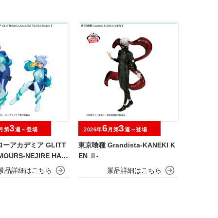
3
6
3
月第
週～登場
2026年
月第
週～登場
ーアカデミア GLITT
東京喰種 Grandista-KANEKI K
OURS-NEJIRE HAD
EN Ⅱ-