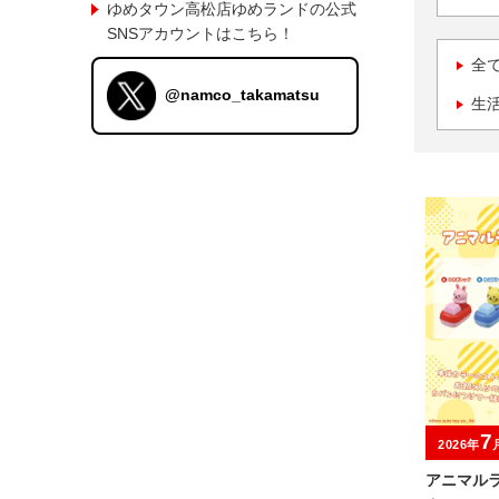
ゆめタウン高松店ゆめランドの公式
SNSアカウントはこちら！
全
@namco_takamatsu
生
7
2026年
アニマル