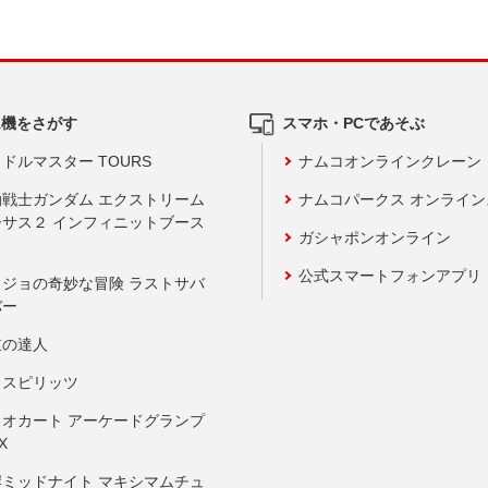
ム機をさがす
スマホ・PCであそぶ
ドルマスター TOURS
ナムコオンラインクレーン
動戦士ガンダム エクストリーム
ナムコパークス オンライ
ーサス２ インフィニットブース
ガシャポンオンライン
公式スマートフォンアプリ
ョジョの奇妙な冒険 ラストサバ
バー
鼓の達人
りスピリッツ
リオカート アーケードグランプ
X
岸ミッドナイト マキシマムチュ