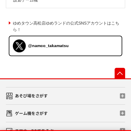
ゆめタウン高松店ゆめランドの公式SNSアカウントはこち
ら！
@namco_takamatsu
先
あそび場をさがす
ゲーム機をさがす
スマホ・PCであそぶ