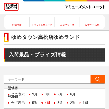
店舗情報
イベント&ニュース
入荷プライズ
設置ゲーム機
ゆめタウン高松店ゆめランド
入荷景品・プライズ情報
登場月
全て表示
9月
8月
7月
6月
登場週
全て表示
5週
4週
3週
2週
1週