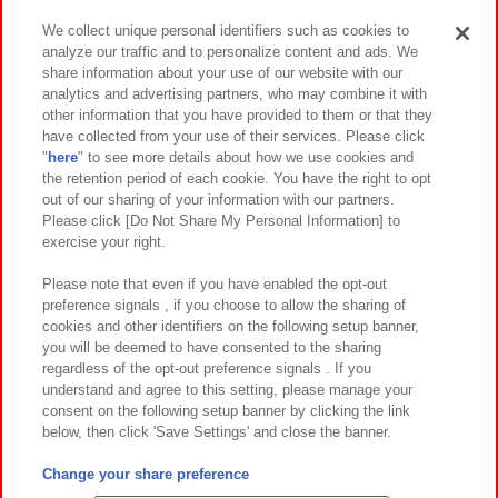
We collect unique personal identifiers such as cookies to
analyze our traffic and to personalize content and ads. We
イベント・キャンペーン
share information about your use of our website with our
analytics and advertising partners, who may combine it with
other information that you have provided to them or that they
have collected from your use of their services. Please click
"
here
" to see more details about how we use cookies and
関連会社
サステナビリティ
サイトポリシー
the retention period of each cookie. You have the right to opt
out of our sharing of your information with our partners.
プライバシーポリシー
ウェブアクセシビリティ方針と検証結果
Please click [Do Not Share My Personal Information] to
exercise your right.
お取引先さまとともに
食品のご提供について
カスタマーハラスメント対応方針
よくあるご質問・お問い合わせ
Please note that even if you have enabled the opt-out
preference signals , if you choose to allow the sharing of
cookies and other identifiers on the following setup banner,
you will be deemed to have consented to the sharing
regardless of the opt-out preference signals . If you
understand and agree to this setting, please manage your
consent on the following setup banner by clicking the link
below, then click 'Save Settings' and close the banner.
©Bandai Namco Amusement Inc.
©Bandai Namco Amusement Lab Inc.
Change your share preference
©Bandai Namco Experience Inc.