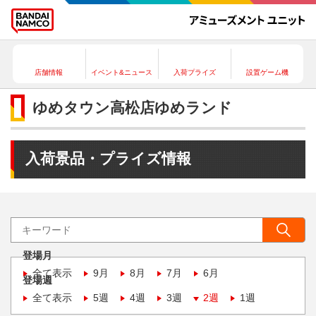
店舗情報
イベント&ニュース
入荷プライズ
設置ゲーム機
ゆめタウン高松店ゆめランド
入荷景品・プライズ情報
登場月
全て表示
9月
8月
7月
6月
登場週
全て表示
5週
4週
3週
2週
1週