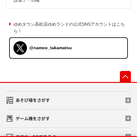
ゆめタウン高松店ゆめランドの公式SNSアカウントはこち
ら！
@namco_takamatsu
先
あそび場をさがす
ゲーム機をさがす
スマホ・PCであそぶ