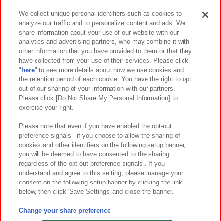
We collect unique personal identifiers such as cookies to
analyze our traffic and to personalize content and ads. We
イベント・キャンペーン
share information about your use of our website with our
analytics and advertising partners, who may combine it with
other information that you have provided to them or that they
have collected from your use of their services. Please click
"
here
" to see more details about how we use cookies and
関連会社
サステナビリティ
サイトポリシー
the retention period of each cookie. You have the right to opt
out of our sharing of your information with our partners.
プライバシーポリシー
ウェブアクセシビリティ方針と検証結果
Please click [Do Not Share My Personal Information] to
exercise your right.
お取引先さまとともに
食品のご提供について
カスタマーハラスメント対応方針
よくあるご質問・お問い合わせ
Please note that even if you have enabled the opt-out
preference signals , if you choose to allow the sharing of
cookies and other identifiers on the following setup banner,
you will be deemed to have consented to the sharing
regardless of the opt-out preference signals . If you
understand and agree to this setting, please manage your
consent on the following setup banner by clicking the link
below, then click 'Save Settings' and close the banner.
©Bandai Namco Amusement Inc.
©Bandai Namco Amusement Lab Inc.
Change your share preference
©Bandai Namco Experience Inc.