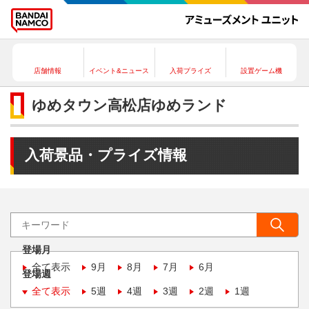
店舗情報
イベント&ニュース
入荷プライズ
設置ゲーム機
ゆめタウン高松店ゆめランド
入荷景品・プライズ情報
登場月
全て表示
9月
8月
7月
6月
登場週
全て表示
5週
4週
3週
2週
1週