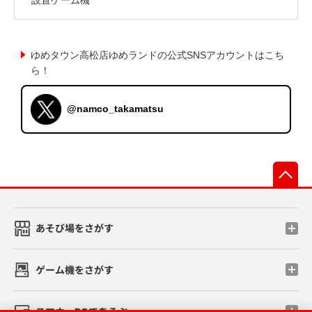
ゆめタウン高松店ゆめランドの公式SNSアカウントはこち
ら！
@namco_takamatsu
先
あそび場をさがす
ゲーム機をさがす
スマホ・PCであそぶ