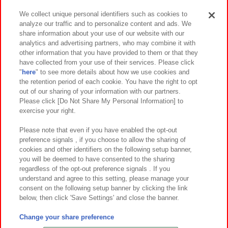
We collect unique personal identifiers such as cookies to
analyze our traffic and to personalize content and ads. We
イベント・キャンペーン
share information about your use of our website with our
analytics and advertising partners, who may combine it with
other information that you have provided to them or that they
have collected from your use of their services. Please click
"
here
" to see more details about how we use cookies and
関連会社
サステナビリティ
サイトポリシー
the retention period of each cookie. You have the right to opt
out of our sharing of your information with our partners.
プライバシーポリシー
ウェブアクセシビリティ方針と検証結果
Please click [Do Not Share My Personal Information] to
exercise your right.
お取引先さまとともに
食品のご提供について
カスタマーハラスメント対応方針
よくあるご質問・お問い合わせ
Please note that even if you have enabled the opt-out
preference signals , if you choose to allow the sharing of
cookies and other identifiers on the following setup banner,
you will be deemed to have consented to the sharing
regardless of the opt-out preference signals . If you
understand and agree to this setting, please manage your
consent on the following setup banner by clicking the link
below, then click 'Save Settings' and close the banner.
©Bandai Namco Amusement Inc.
©Bandai Namco Amusement Lab Inc.
Change your share preference
©Bandai Namco Experience Inc.