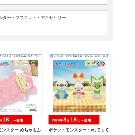
ルダー・マスコット・アクセサリー
18
8
18
月
日～登場
2026年
月
日～登場
モンスター めちゃもふ
ポケットモンスター つれてって