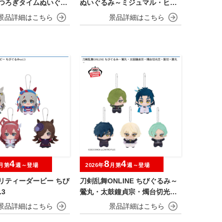
くつろぎタイムぬいぐる
ぬいぐるみ～ミジュマル・ヒバ
ン～
ニー・ニャオハ～
4
8
4
月第
週～登場
2026年
月第
週～登場
リティーダービー ちび
刀剣乱舞ONLINE ちびぐるみ～
.3
鶯丸・太鼓鐘貞宗・燭台切光
忠・髭切・膝丸～