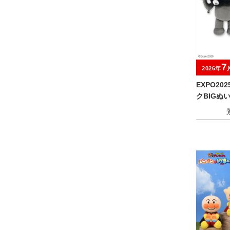
7
2026年
EXPO2
クBIGぬ