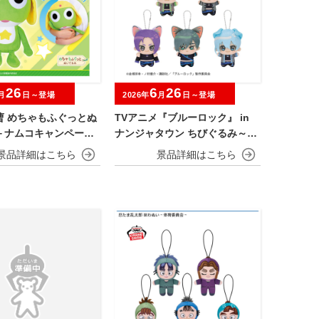
26
6
26
月
日～登場
2026年
月
日～登場
曹 めちゃもふぐっとぬ
TVアニメ『ブルーロック』 in
－ナムコキャンペーン
ナンジャタウン ちびぐるみ～チ
ャイにゃFes～