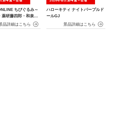
月第
週～登場
2026年
月第
週～登場
NLINE ちびぐるみ～
ハローキティ ナイトパープルド
・薬研藤四郎・和泉守
ールGJ
川国広・鶴丸国永～