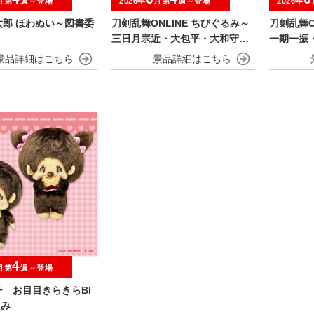
月第
週～登場
2026年
月第
週～登場
2026年
太郎 ほわぬい～図書委
刀剣乱舞ONLINE ちびぐるみ～
刀剣乱舞O
三日月宗近・大包平・大和守安
一期一振
定・篭手切江・豊前江～
兼定・堀
4
月第
週～登場
 お目目きらきらBI
るみ