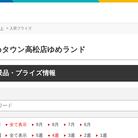
ド
入荷プライズ
めタウン高松店ゆめランド
景品・プライズ情報
月
全て表示
9月
8月
7月
6月
週
全て表示
5週
4週
3週
2週
1週