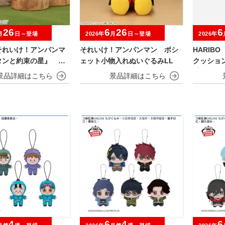
26
6
26
6
月
日～登場
2026年
月
日～登場
2026年
それいけ！アンパンマ
それいけ！アンパンマン ポシ
HARIB
タンと約束の星』 ぬ
ェット小物入れぬいぐるみLL
クッショ
【ナムコ
4
6
4
6