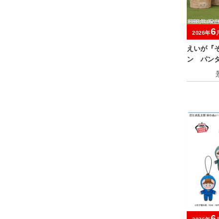
6
2026年
えいが『
ン パン
いぐるみ
6