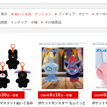
て表示
ぬいぐるみ・クッション
フィギュア・ホビー
キーホ
活雑貨・インテリア・小物
その他景品
20
8
18
8
月
日～登場
2026年
月
日～登場
2026年
jo マスコットぬいぐるみ
ポケットモンスター もふぐっと
ポケット