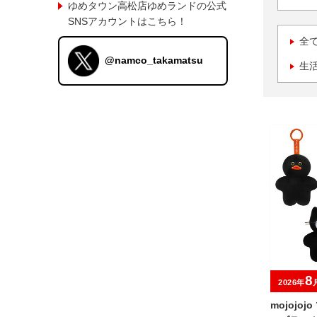
ゆめタウン高松店ゆめランドの公式
SNSアカウントはこちら！
全
@namco_takamatsu
生
8
2026年
mojojo