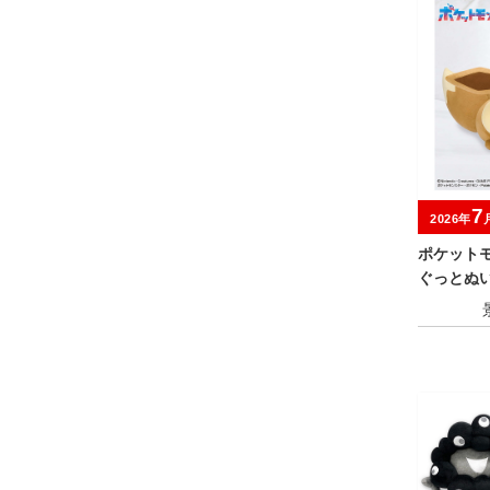
7
2026年
ポケット
ぐっとぬ
ンズ～イー