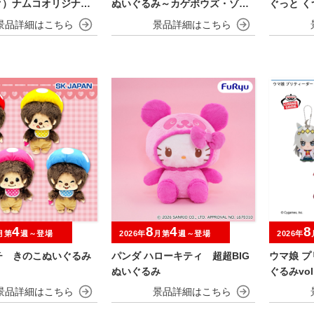
ク）ナムコオリジナル
ぬいぐるみ～カゲボウズ・ゾロ
ぐっと 
ア～
み～ヤド
4
8
4
8
月第
週～登場
2026年
月第
週～登場
2026年
チ きのこぬいぐるみ
パンダ ハローキティ 超超BIG
ウマ娘 プ
ぬいぐるみ
ぐるみvol