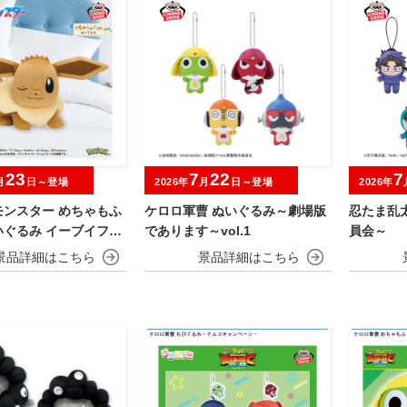
23
7
22
7
月
日～登場
2026年
月
日～登場
2026年
モンスター めちゃもふ
ケロロ軍曹 ぬいぐるみ～劇場版
忍たま乱
いぐるみ イーブイフレ
であります～vol.1
員会～
ブイ～おひるねver.