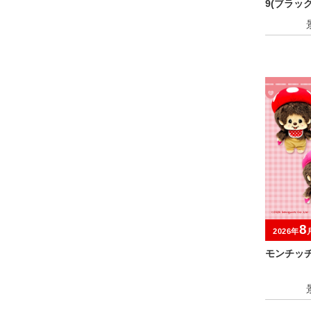
9(ブラッ
アソート
8
2026年
モンチッ