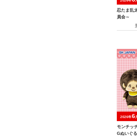
2026年
忍たま乱
員会～
6
2026年
モンチッチ
Gぬいぐ