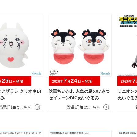
25
7
24
7
月
日～登場
2026年
月
日～登場
2026年
アザラシ クリオネBI
映画ちいかわ 人魚の島のひみつ
ミニオン
るみ
セイレーンBIGぬいぐるみ
ぬいぐる