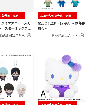
24
6
4
月
日～登場
2026年
月第
週～登場
O グミマスコット入り
忍たま乱太郎 ほわぬい～体育委
ン（スターミックス）
員会～
限定】
4
6
4