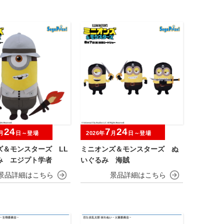
24
7
24
月
日～登場
2026年
月
日～登場
ズ＆モンスターズ LL
ミニオンズ＆モンスターズ ぬ
み エジプト学者
いぐるみ 海賊