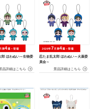
4
7
4
月第
週～登場
2026年
月第
週～登場
太郎 ほわぬい～生物委
忍たま乱太郎 ほわぬい～火薬委
員会～