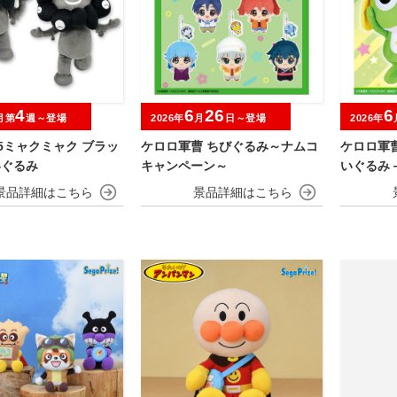
4
6
26
6
月第
週～登場
2026年
月
日～登場
2026年
025ミャクミャク ブラッ
ケロロ軍曹 ちびぐるみ～ナムコ
ケロロ軍
いぐるみ
キャンペーン～
いぐるみ
－