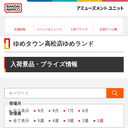
店舗情報
イベント&ニュース
入荷プライズ
設置ゲーム機
ゆめタウン高松店ゆめランド
入荷景品・プライズ情報
登場月
全て表示
9月
8月
7月
6月
登場週
全て表示
5週
4週
3週
2週
1週