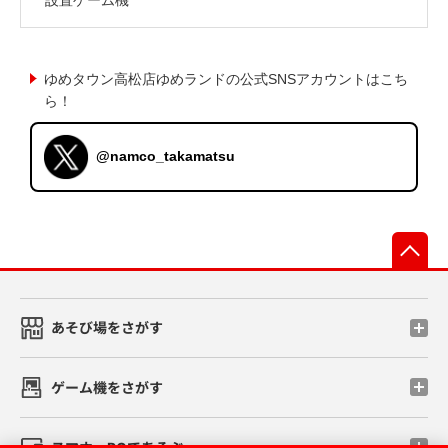
ゆめタウン高松店ゆめランドの公式SNSアカウントはこち
ら！
@namco_takamatsu
先
あそび場をさがす
ゲーム機をさがす
スマホ・PCであそぶ