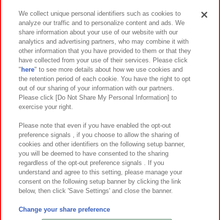
We collect unique personal identifiers such as cookies to
analyze our traffic and to personalize content and ads. We
イベント・キャンペーン
share information about your use of our website with our
analytics and advertising partners, who may combine it with
other information that you have provided to them or that they
have collected from your use of their services. Please click
"
here
" to see more details about how we use cookies and
関連会社
サステナビリティ
サイトポリシー
the retention period of each cookie. You have the right to opt
out of our sharing of your information with our partners.
プライバシーポリシー
ウェブアクセシビリティ方針と検証結果
Please click [Do Not Share My Personal Information] to
exercise your right.
お取引先さまとともに
食品のご提供について
カスタマーハラスメント対応方針
よくあるご質問・お問い合わせ
Please note that even if you have enabled the opt-out
preference signals , if you choose to allow the sharing of
cookies and other identifiers on the following setup banner,
you will be deemed to have consented to the sharing
regardless of the opt-out preference signals . If you
understand and agree to this setting, please manage your
consent on the following setup banner by clicking the link
below, then click 'Save Settings' and close the banner.
©Bandai Namco Amusement Inc.
©Bandai Namco Amusement Lab Inc.
Change your share preference
©Bandai Namco Experience Inc.